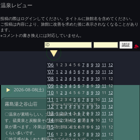
温泉レビュー
投稿の際はログインしてください。タイトルに旅館名を含めてください。
ご投稿は内容により、旅館に改善を求めた後に表示されなくなることがあり
ます。
※コメントの書き換えには対応していません。
'06
1
2
3
4
5
6
7
8
9
10
11
12
'07
1
2
3
4
5
6
7
8
9
10
11
12
'08
1
2
3
4
5
6
7
8
9
10
11
12
'09
1
2
3
4
5
6
7
8
9
10
11
12
2026-08-08(土)
'10
1
2
3
4
5
6
7
8
9
10
11
12
'11
1
2
3
4
5
6
7
8
9
10
11
12
霧島湯之谷山荘
@Hiro
#1692 '25 11/11 09:18
'12
1
2
3
4
5
6
7
8
9
10
11
12
'13
1
2
3
4
5
6
7
8
9
10
11
12
〇温泉が素晴らしい。大量の湯量でいれたてで
'14
1
2
3
4
5
6
7
8
9
10
11
12
す。硫黄泉と炭酸泉その混合泉で熱湯 普通 冷
泉が選べます。冷泉は湯の花が体にまとわりつく
'15
1
2
3
4
5
6
7
8
9
10
11
12
くらい多いです。
'16
1
2
3
4
5
6
7
8
9
10
11
12
〇地元感があふれた料理でとてもおいしいで