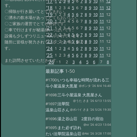
'17
1
2
3
4
5
6
7
8
9
10
11
12
す。
'18
1
2
3
4
5
6
7
8
9
10
11
12
〇掃除が行き届いてとてもきれい。
'19
1
2
3
4
5
6
7
8
9
10
11
12
〇湧水の飲水場があってとてもおいしい。
'20
1
2
3
4
5
6
7
8
9
10
11
12
〇ご家族の運営でとても親切です。
'21
1
2
3
4
5
6
7
8
9
10
11
12
〇車で行けますが秘湯感いっぱいです。
'22
1
2
3
4
5
6
7
8
9
10
11
12
設備も少しずつリニューアルされています。
'23
1
2
3
4
5
6
7
8
9
10
11
12
随所に皆様が努力されていることが良く解りま
'24
す。
1
2
3
4
5
6
7
8
9
10
11
12
'25
1
2
3
4
5
6
7
8
9
10
11
12
また訪問させていただきます。
'26
1
2
3
4
5
6
7
8
最新記事
1-50
#1700:
いつも幸福な時間が流れる三
斗小屋温泉大黒屋
@ポンタ '26 8/4 16:40
#1698:
三斗小屋温泉 大黒屋さん
@うた さま '26 6/13 13:55
#1697:
法華院
温泉山荘さん
@ポパイ さま '26 5/26 19:30
#1696:
湯之谷山荘 2度目の宿泊
@st '26 4/23 13:04
#1695:
また必ず訪れ
たい法華院温泉山荘
@Aki '26 3/28 17:00