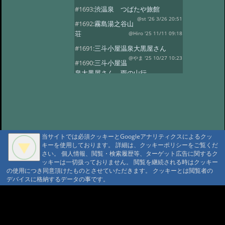
#1693:
渋温泉 つばたや旅館
@st '26 3/26 20:51
#1692:
霧島湯之谷山
荘
@Hiro '25 11/11 09:18
#1691:
三斗小屋温泉大黒屋さん
@やま '25 10/27 10:23
#1690:
三斗小屋温
泉大黒屋さん 雨の山行
@gontakujira '25 10/27 08:06
#1689:
三斗
小屋温泉「大黒屋」
@佐久間 '25 10/22 09:37
#1687:
法華院温
泉山荘
@モニ '25 10/20 18:20
当サイトでは必須クッキーとGoogleアナリティクスによるクッ
#1686:
何度でも行きたい宿 三斗小屋
キーを使用しております。 詳細は、クッキーポリシーをご覧くだ
温泉大黒屋
@府中のぼる '25 10/17 08:55
さい。 個人情報、閲覧・検索履歴等、ターゲット広告に関するク
#1685:
最高のお風呂 三斗小屋温泉大
ッキーは一切扱っておりません。 閲覧を継続される時はクッキー
の使用につき同意頂けたものとさせていただきます。 クッキーとは閲覧者の
黒屋
@Naotan '25 10/12 09:11
デバイスに格納するデータの事です。
#1684:
お湯良し、ご飯良し、人良し
三斗小屋温泉大黒屋
A A
@norinori '25 10/9 11:30
A A A MountAin TRAD
#1683:
三斗小屋
温泉 大黒屋
@コニちゃん '25 10/1 15:05