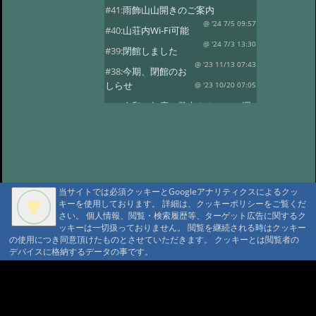
#41:
雨飾山山開きのご案内
@ '24 7/5 09:57
#40:
山荘内Wi-Fi可能
@ '24 7/3 13:30
#39:
閉館しました
@ '23 11/13 07:43
#38:
今期、閉館のお
しらせ
@ '23 10/20 07:05
#37:
令和５年度 登山タクシーの運
行
@ '23 7/14 10:30
#36:
全国旅行支援の当館受付終了
@ '23 5/13 12:08
#35:
令和5年度 オー
プン予定
@ '23 3/14 07:15
当サイトでは必須クッキーとGoogleアナリティクスによるクッ
#34:
本日の雨飾温泉
@ '22 12/16 07:18
キーを使用しております。 詳細は、クッキーポリシーをご覧くだ
さい。 個人情報、閲覧・検索履歴等、ターゲット広告に関するク
#33:
今期の営業は11/13まで
ッキーは一切扱っておりません。 閲覧を継続される時はクッキー
@ '22 11/3 09:34
#32:
全国旅行支援
の使用につき同意頂けたものとさせていただきます。 クッキーとは閲覧者の
デバイスに格納するデータの事です。
@ '22 11/3 09:28
#31:
14日 オープン
@雨飾山荘 '22 5/13 17:03
#30:
本日の雨飾
A A
温泉
@雨飾温泉 '22 4/14 18:08
A A A MountAin TRAD
#29:
令和4年度 オープン予定