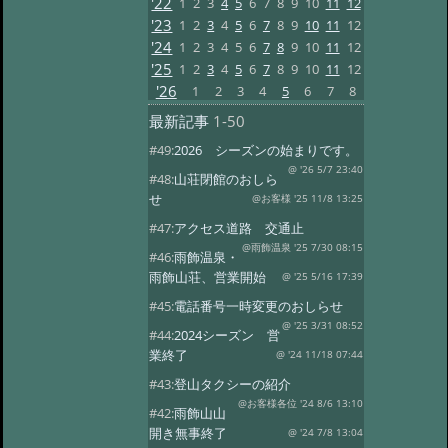
'22
1
2
3
4
5
6
7
8
9
10
11
12
'23
1
2
3
4
5
6
7
8
9
10
11
12
'24
1
2
3
4
5
6
7
8
9
10
11
12
'25
1
2
3
4
5
6
7
8
9
10
11
12
'26
1
2
3
4
5
6
7
8
最新記事
1-50
#49:
2026 シーズンの始まりです。
@ '26 5/7 23:40
#48:
山荘閉館のおしら
せ
@お客様 '25 11/8 13:25
#47:
アクセス道路 交通止
@雨飾温泉 '25 7/30 08:15
#46:
雨飾温泉・
雨飾山荘、営業開始
@ '25 5/16 17:39
#45:
電話番号一時変更のおしらせ
@ '25 3/31 08:52
#44:
2024シーズン 営
業終了
@ '24 11/18 07:44
#43:
登山タクシーの紹介
@お客様各位 '24 8/6 13:10
#42:
雨飾山山
開き無事終了
@ '24 7/8 13:04