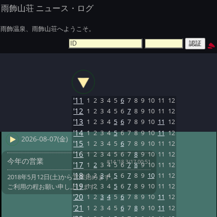
雨飾山荘 ニュース・ログ
雨飾温泉、雨飾山荘へようこそ。
'11
1
2
3
4
5
6
7
8
9
10
11
12
'12
1
2
3
4
5
6
7
8
9
10
11
12
'13
1
2
3
4
5
6
7
8
9
10
11
12
'14
1
2
3
4
5
6
7
8
9
10
11
12
2026-08-07(金)
'15
1
2
3
4
5
6
7
8
9
10
11
12
'16
1
2
3
4
5
6
7
8
9
10
11
12
今年の営業
#14 '18 3/17 00:51
'17
1
2
3
4
5
6
7
8
9
10
11
12
'18
1
2
3
4
5
6
7
8
9
10
11
12
2018年5月12日(土)から営業始めます。
'19
1
2
3
4
5
6
7
8
9
10
11
12
ご利用の程お願い申し上げます。
'20
1
2
3
4
5
6
7
8
9
10
11
12
'21
1
2
3
4
5
6
7
8
9
10
11
12