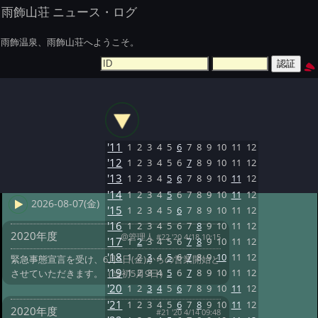
雨飾山荘 ニュース・ログ
雨飾温泉、雨飾山荘へようこそ。
'11
1
2
3
4
5
6
7
8
9
10
11
12
'12
1
2
3
4
5
6
7
8
9
10
11
12
'13
1
2
3
4
5
6
7
8
9
10
11
12
'14
1
2
3
4
5
6
7
8
9
10
11
12
2026-08-07(金)
'15
1
2
3
4
5
6
7
8
9
10
11
12
'16
1
2
3
4
5
6
7
8
9
10
11
12
2020年度
@管理人
#22 '20 4/18 10:15
'17
1
2
3
4
5
6
7
8
9
10
11
12
'18
1
2
3
4
5
6
7
8
9
10
11
12
緊急事態宣言を受け、6月5日(金)からの営業開始と
'19
1
2
3
4
5
6
7
8
9
10
11
12
させていただきます。（当初5月9日）
'20
1
2
3
4
5
6
7
8
9
10
11
12
'21
1
2
3
4
5
6
7
8
9
10
11
12
2020年度
#21 '20 4/14 09:48