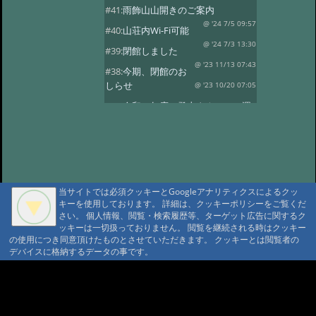
#41:
雨飾山山開きのご案内
@ '24 7/5 09:57
#40:
山荘内Wi-Fi可能
@ '24 7/3 13:30
#39:
閉館しました
@ '23 11/13 07:43
#38:
今期、閉館のお
しらせ
@ '23 10/20 07:05
#37:
令和５年度 登山タクシーの運
行
@ '23 7/14 10:30
#36:
全国旅行支援の当館受付終了
@ '23 5/13 12:08
#35:
令和5年度 オー
プン予定
@ '23 3/14 07:15
当サイトでは必須クッキーとGoogleアナリティクスによるクッ
#34:
本日の雨飾温泉
@ '22 12/16 07:18
キーを使用しております。 詳細は、クッキーポリシーをご覧くだ
さい。 個人情報、閲覧・検索履歴等、ターゲット広告に関するク
#33:
今期の営業は11/13まで
ッキーは一切扱っておりません。 閲覧を継続される時はクッキー
@ '22 11/3 09:34
#32:
全国旅行支援
の使用につき同意頂けたものとさせていただきます。 クッキーとは閲覧者の
デバイスに格納するデータの事です。
@ '22 11/3 09:28
#31:
14日 オープン
@雨飾山荘 '22 5/13 17:03
#30:
本日の雨飾
A A
温泉
@雨飾温泉 '22 4/14 18:08
A A A MountAin TRAD
#29:
令和4年度 オープン予定