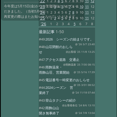
'22
1
2
3
4
5
6
7
8
9
10
11
12
今年度は5月15日(金)からの営業開始とさせていた
'23
1
2
3
4
5
6
7
8
9
10
11
12
だきました。（当初5月9日）
'24
1
2
3
4
5
6
7
8
9
10
11
12
再変更の際はまたお知らせさせていただきます。
'25
1
2
3
4
5
6
7
8
9
10
11
12
'26
1
2
3
4
5
6
7
8
最新記事
1-50
#49:
2026 シーズンの始まりです。
@ '26 5/7 23:40
#48:
山荘閉館のおしら
せ
@お客様 '25 11/8 13:25
#47:
アクセス道路 交通止
@雨飾温泉 '25 7/30 08:15
#46:
雨飾温泉・
雨飾山荘、営業開始
@ '25 5/16 17:39
#45:
電話番号一時変更のおしらせ
@ '25 3/31 08:52
#44:
2024シーズン 営
業終了
@ '24 11/18 07:44
#43:
登山タクシーの紹介
@お客様各位 '24 8/6 13:10
#42:
雨飾山山
開き無事終了
@ '24 7/8 13:04