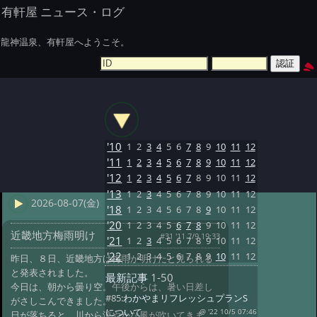
有軒屋 ニュース・ログ
龍神温泉、有軒屋へようこそ。
'10
1
2
3
4
5
6
7
8
9
10
11
12
'11
1
2
3
4
5
6
7
8
9
10
11
12
'12
1
2
3
4
5
6
7
8
9
10
11
12
'13
1
2
3
4
5
6
7
8
9
10
11
12
2026-08-07(金)
'18
1
2
3
4
5
6
7
8
9
10
11
12
'20
1
2
3
4
5
6
7
8
9
10
11
12
近畿地方梅雨明け
#31 '11 7/9 19:33
'21
1
2
3
4
5
6
7
8
9
10
11
12
'22
1
2
3
4
5
6
7
8
9
10
11
12
昨日、８日、近畿地方は梅雨が明けたと見られる
と発表されました。
最新記事
1-50
今日は、朝から曇り空。午後からは、暑い日差し
#85:
わかやまリフレッシュプランS
がさしこんできました。
について
@ '22 10/5 07:46
日が落ちると、川から涼やかな風が吹いてきま