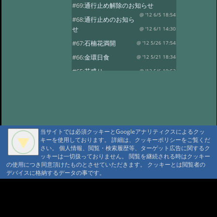
#69:
通行止め解除のお知らせ
@ '12 6/5 18:54
#68:
通行止めのお知ら
せ
@ '12 6/1 14:30
#67:
石楠花満開
@ '12 5/26 17:54
#66:
金環日食
@ '12 5/21 18:34
#65:
花盛り
@ '12 5/6 19:52
#64:
風光る
@ '12 4/30 17:59
#63:
春の風景その2
@ '12 4/14 13:30
#62:
春の風景
@ '12 4/10 17:15
#61:
龍神温泉の観燈祭
@ '12 3/27 19:46
当サイトでは必須クッキーとGoogleアナリティクスによるクッ
キーを使用しております。 詳細は、クッキーポリシーをご覧くだ
#60:
春一番？
@ '12 3/24 18:38
さい。 個人情報、閲覧・検索履歴等、ターゲット広告に関するク
#59:
寒の戻り
ッキーは一切扱っておりません。 閲覧を継続される時はクッキー
@ '12 3/13 18:41
の使用につき同意頂けたものとさせていただきます。 クッキーとは閲覧者の
#58:
春を探して…
@ '12 3/3 15:24
デバイスに格納するデータの事です。
#57:
観燈祭
@ '12 3/1 18:52
A A
#56:
貴志駅に行ってきました
A A A MountAin TRAD
@ '12 2/8 18:30
#55:
２月４日 立春