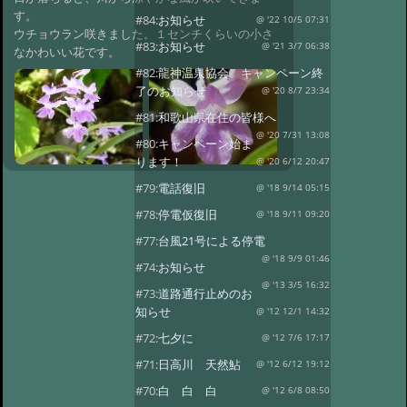
す。
#84:
お知らせ
@ '22 10/5 07:31
ウチョウラン咲きました。１センチくらいの小さ
#83:
お知らせ
@ '21 3/7 06:38
なかわいい花です。
#82:
龍神温泉協会 キャンペーン終
了のお知らせ
@ '20 8/7 23:34
#81:
和歌山県在住の皆様へ
@ '20 7/31 13:08
#80:
キャンペーン始ま
ります！
@ '20 6/12 20:47
#79:
電話復旧
@ '18 9/14 05:15
#78:
停電仮復旧
@ '18 9/11 09:20
#77:
台風21号による停電
@ '18 9/9 01:46
#74:
お知らせ
@ '13 3/5 16:32
#73:
道路通行止めのお
知らせ
@ '12 12/1 14:32
#72:
七夕に
@ '12 7/6 17:17
#71:
日高川 天然鮎
@ '12 6/12 19:12
#70:
白 白 白
@ '12 6/8 08:50