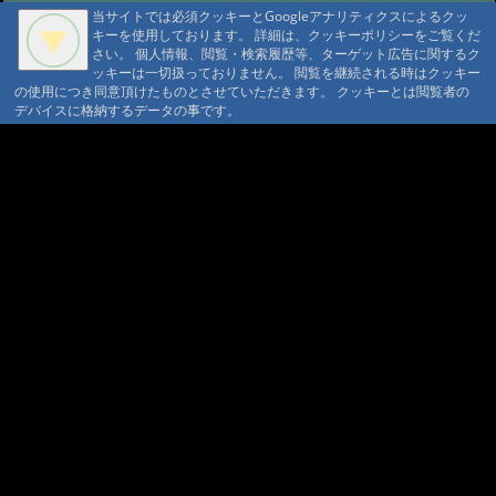
当サイトでは必須クッキーとGoogleアナリティクスによるクッ
#156:
今日はシンガポールより佳代
キーを使用しております。 詳細は、クッキーポリシーをご覧くだ
さんの友達が来ました。
さい。 個人情報、閲覧・検索履歴等、ターゲット広告に関するク
@ '17 10/19 07:21
#155:
香港からのお客
ッキーは一切扱っておりません。 閲覧を継続される時はクッキー
の使用につき同意頂けたものとさせていただきます。 クッキーとは閲覧者の
さんが天狗岳より赤岳まで縦走
デバイスに格納するデータの事です。
A A
@ '17 10/19 07:11
#154:
紅葉がきれいに
A A A MountAin TRAD
なりました。
@ '17 10/12 07:56
#153:
野口さん今回は当館より編笠
セキュリティポリシー
仮予約 利用規定
プライバシーポリシー
請書予約 利用規定
岳まで縦走しました。
@ '17 8/29 06:10
Cookie ポリシー
会員規約
#152:
野口さんが8月14日から3泊で
会社概要
ポイント規定
きました。
@ '17 8/20 06:35
コンテンツ著作権
問合せ
#151:
当館の前にヒカリ苔がありま
マウンテントラッド株式会社
した。
@ '17 7/30 05:07
〒386-1211 長野県上田市下之郷692
#150:
当館前の石楠花が咲きました
0268371176
@ '17 7/11 23:47
#149:
レンゲツツジの
© 1999-2026
MountAin TRAD
® Inc. https://www.mountaintrad.co.jp
花が咲きました。
@ '17 6/27 05:03
#148:
野口さんが3週連続で八ヶ岳に
きました。
@ '17 5/22 23:48
#147:
野口さんが一人で天狗岳に登