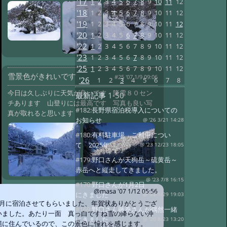
'17
1
2
3
4
5
6
7
8
9
10
11
12
'18
1
2
3
4
5
6
7
8
9
10
11
12
'19
1
2
3
4
5
6
7
8
9
10
11
12
'20
1
2
3
4
5
6
7
8
9
10
11
12
'22
1
2
3
4
5
6
7
8
9
10
11
12
'23
1
2
3
4
5
6
7
8
9
10
11
12
'25
1
2
3
4
5
6
7
8
9
10
11
12
雪景色がきれいです
#25 '07 1/9 09:06
'26
1
2
3
4
5
6
7
8
今日は久しぶりに天気が良いです 降雪８０セン
最新記事
1-50
チあります 山登りには最高です 写真も良い写
#182:
長野県宿泊税導入についての
真が取れると思います
お知らせ
@ '26 3/21 14:28
#180:
有料駐車場 ご利用につい
て 2025年
@ '23 12/23 18:05
#179:
野口さんが天狗岳～硫黄岳～
赤岳へと縦走してきました。
@ '23 7/8 16:15
#170:
野口さんが1月2日
@masa
'07 1/12 05:56
にきました
@ '22 1/29 19:03
9月に宿泊させてもらいました、年賀状ありがとうござ
#169:
野口さん藤巻さんが偶然一緒
いました。あたり一面 真っ白ですね雪の降らない沖
にきました。
@ '20 8/23 13:20
縄に住んでいるので、この景色に憧れを感じます。