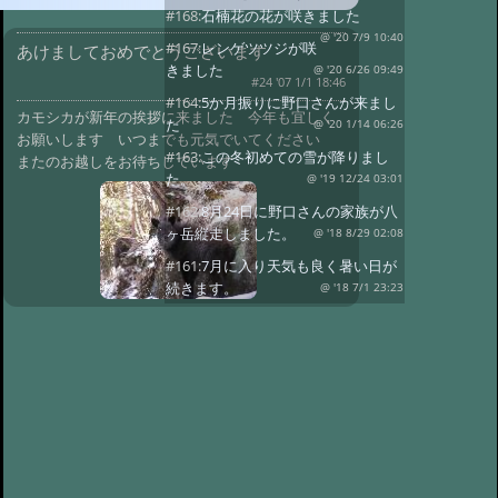
#168:
石楠花の花が咲きました
@ '20 7/9 10:40
#167:
レンゲツツジが咲
あけましておめでとうございます
きました
@ '20 6/26 09:49
#24 '07 1/1 18:46
#164:
5か月振りに野口さんが来まし
カモシカが新年の挨拶に来ました 今年も宜しく
た
@ '20 1/14 06:26
お願いします いつまでも元気でいてください
#163:
この冬初めての雪が降りまし
またのお越しをお待ちしています
た。
@ '19 12/24 03:01
#162:
8月24日に野口さんの家族が八
ヶ岳縦走しました。
@ '18 8/29 02:08
#161:
7月に入り天気も良く暑い日が
続きます。
@ '18 7/1 23:23
#160:
レンゲツツジが咲きました
@ '18 6/13 08:39
#159:
雪が降りまし
た。びっくりです。
@ '18 5/9 23:24
#158:
野口さんが久しぶりに来まし
た。
@ '18 4/4 23:45
#157:
野口さんが12日と16日と2日続
けてきました
@ '17 11/19 00:46