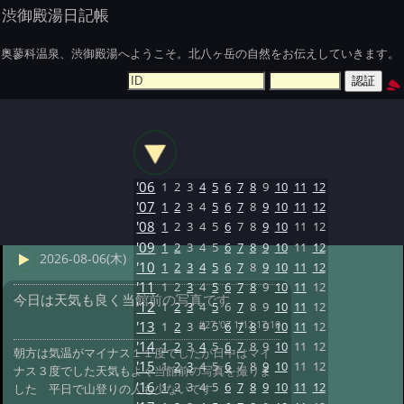
渋御殿湯日記帳
奥蓼科温泉、渋御殿湯へようこそ。北八ヶ岳の自然をお伝えしていきます。
'06
1
2
3
4
5
6
7
8
9
10
11
12
'07
1
2
3
4
5
6
7
8
9
10
11
12
'08
1
2
3
4
5
6
7
8
9
10
11
12
'09
1
2
3
4
5
6
7
8
9
10
11
12
2026-08-06(木)
'10
1
2
3
4
5
6
7
8
9
10
11
12
'11
1
2
3
4
5
6
7
8
9
10
11
12
今日は天気も良く当館前の写真です
'12
1
2
3
4
5
6
7
8
9
10
11
12
#27 '07 1/12 17:10
'13
1
2
3
4
5
6
7
8
9
10
11
12
'14
1
2
3
4
5
6
7
8
9
10
11
12
朝方は気温がマイナス１１度でしたが日中はマイ
'15
1
2
3
4
5
6
7
8
9
10
11
12
ナス３度でした天気もよく当館前の写真を撮りま
'16
1
2
3
4
5
6
7
8
9
10
11
12
した 平日で山登りの人も少ないです