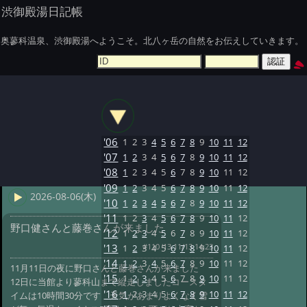
渋御殿湯日記帳
奥蓼科温泉、渋御殿湯へようこそ。北八ヶ岳の自然をお伝えしていきます。
'06
1
2
3
4
5
6
7
8
9
10
11
12
'07
1
2
3
4
5
6
7
8
9
10
11
12
'08
1
2
3
4
5
6
7
8
9
10
11
12
'09
1
2
3
4
5
6
7
8
9
10
11
12
2026-08-06(木)
'10
1
2
3
4
5
6
7
8
9
10
11
12
'11
1
2
3
4
5
6
7
8
9
10
11
12
野口健さんと藤巻さんが来ました
'12
1
2
3
4
5
6
7
8
9
10
11
12
#110 '13 11/13 14:23
'13
1
2
3
4
5
6
7
8
9
10
11
12
'14
1
2
3
4
5
6
7
8
9
10
11
12
11月11日の夜に野口さんと藤巻さんが来ました
'15
1
2
3
4
5
6
7
8
9
10
11
12
12日に当館より蓼科山まで縦走しましたコースタ
'16
1
2
3
4
5
6
7
8
9
10
11
12
イムは10時間30分です 天気があまりよくなく雪