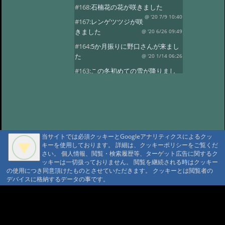
#168:
石楠花の花が咲きました
@ '20 7/9 10:40
#167:
レンゲツツジが咲
きました
@ '20 6/26 09:49
#164:
5か月振りに野口さんが来まし
た
@ '20 1/14 06:26
#163:
この冬初めての雪が降りまし
た。
@ '19 12/24 03:01
#162:
8月24日に野口さんの家族が八
ヶ岳縦走しました。
@ '18 8/29 02:08
#161:
7月に入り天気も良く暑い日が
続きます。
@ '18 7/1 23:23
当サイトでは必須クッキーとGoogleアナリティクスによるクッ
#160:
レンゲツツジが咲きました
キーを使用しております。 詳細は、クッキーポリシーをご覧くだ
さい。 個人情報、閲覧・検索履歴等、ターゲット広告に関するク
@ '18 6/13 08:39
#159:
雪が降りまし
ッキーは一切扱っておりません。 閲覧を継続される時はクッキー
た。びっくりです。
@ '18 5/9 23:24
の使用につき同意頂けたものとさせていただきます。 クッキーとは閲覧者の
デバイスに格納するデータの事です。
#158:
野口さんが久しぶりに来まし
た。
@ '18 4/4 23:45
A A
#157:
野口さんが12日と16日と2日続
A A A MountAin TRAD
けてきました
@ '17 11/19 00:46