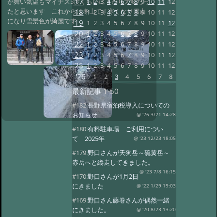
'17
1
2
3
4
5
6
7
8
9
10
11
12
が舞い気温もマイナス5度くらいに下がり大変だっ
たと思います これからは冬山です寒くなり雪山
'18
1
2
3
4
5
6
7
8
9
10
11
12
になり雪景色が綺麗です
'19
1
2
3
4
5
6
7
8
9
10
11
12
'20
1
2
3
4
5
6
7
8
9
10
11
12
'22
1
2
3
4
5
6
7
8
9
10
11
12
'23
1
2
3
4
5
6
7
8
9
10
11
12
'25
1
2
3
4
5
6
7
8
9
10
11
12
'26
1
2
3
4
5
6
7
8
最新記事
1-50
#182:
長野県宿泊税導入についての
お知らせ
@ '26 3/21 14:28
#180:
有料駐車場 ご利用につい
て 2025年
@ '23 12/23 18:05
#179:
野口さんが天狗岳～硫黄岳～
赤岳へと縦走してきました。
@ '23 7/8 16:15
#170:
野口さんが1月2日
にきました
@ '22 1/29 19:03
#169:
野口さん藤巻さんが偶然一緒
にきました。
@ '20 8/23 13:20