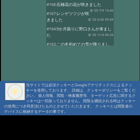
#168:
石楠花の花が咲きました
@ '20 7/9 10:40
#167:
レンゲツツジが咲
きました
@ '20 6/26 09:49
#164:
5か月振りに野口さんが来まし
た
@ '20 1/14 06:26
#163:
この冬初めての雪が降りまし
た。
@ '19 12/24 03:01
#162:
8月24日に野口さんの家族が八
ヶ岳縦走しました。
@ '18 8/29 02:08
#161:
7月に入り天気も良く暑い日が
続きます。
@ '18 7/1 23:23
当サイトでは必須クッキーとGoogleアナリティクスによるクッ
#160:
レンゲツツジが咲きました
キーを使用しております。 詳細は、クッキーポリシーをご覧くだ
さい。 個人情報、閲覧・検索履歴等、ターゲット広告に関するク
@ '18 6/13 08:39
#159:
雪が降りまし
ッキーは一切扱っておりません。 閲覧を継続される時はクッキー
た。びっくりです。
@ '18 5/9 23:24
の使用につき同意頂けたものとさせていただきます。 クッキーとは閲覧者の
デバイスに格納するデータの事です。
#158:
野口さんが久しぶりに来まし
た。
@ '18 4/4 23:45
A A
#157:
野口さんが12日と16日と2日続
A A A MountAin TRAD
けてきました
@ '17 11/19 00:46