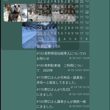
'17
1
2
3
4
5
6
7
8
9
10
11
12
'18
1
2
3
4
5
6
7
8
9
10
11
12
'19
1
2
3
4
5
6
7
8
9
10
11
12
'20
1
2
3
4
5
6
7
8
9
10
11
12
'22
1
2
3
4
5
6
7
8
9
10
11
12
'23
1
2
3
4
5
6
7
8
9
10
11
12
'25
1
2
3
4
5
6
7
8
9
10
11
12
'26
1
2
3
4
5
6
7
8
最新記事
1-50
#182:
長野県宿泊税導入についての
お知らせ
@ '26 3/21 14:28
#180:
有料駐車場 ご利用につい
て 2025年
@ '23 12/23 18:05
#179:
野口さんが天狗岳～硫黄岳～
赤岳へと縦走してきました。
@ '23 7/8 16:15
#170:
野口さんが1月2日
にきました
@ '22 1/29 19:03
#169:
野口さん藤巻さんが偶然一緒
にきました。
@ '20 8/23 13:20