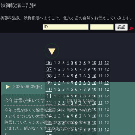
渋御殿湯日記帳
奥蓼科温泉、渋御殿湯へようこそ。北八ヶ岳の自然をお伝えしていきます。
'06
1
2
3
4
5
6
7
8
9
10
11
12
'07
1
2
3
4
5
6
7
8
9
10
11
12
'08
1
2
3
4
5
6
7
8
9
10
11
12
'09
1
2
3
4
5
6
7
8
9
10
11
12
2026-08-09(日)
'10
1
2
3
4
5
6
7
8
9
10
11
12
'11
1
2
3
4
5
6
7
8
9
10
11
12
今年は雪が多いです。
#125 '15 2/13 02:09
'12
1
2
3
4
5
6
7
8
9
10
11
12
'13
1
2
3
4
5
6
7
8
9
10
11
12
今年は雪が多くて除雪も大変です。積雪も140セン
'14
1
2
3
4
5
6
7
8
9
10
11
12
チと今までにない大雪です。
除雪していたらシカが道路ばたの木の皮を食べて
'15
1
2
3
4
5
6
7
8
9
10
11
12
いました。餌がなくて木の皮まで食べていまし
'16
1
2
3
4
5
6
7
8
9
10
11
12
た。