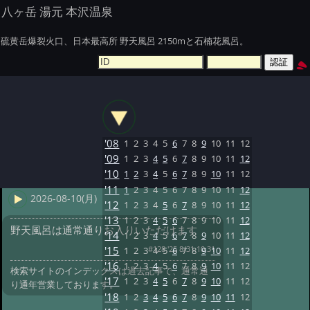
八ヶ岳 湯元 本沢温泉
硫黄岳爆裂火口、日本最高所 野天風呂 2150mと石楠花風呂。
'08
1
2
3
4
5
6
7
8
9
10
11
12
'09
1
2
3
4
5
6
7
8
9
10
11
12
'10
1
2
3
4
5
6
7
8
9
10
11
12
'11
1
2
3
4
5
6
7
8
9
10
11
12
2026-08-10(月)
'12
1
2
3
4
5
6
7
8
9
10
11
12
'13
1
2
3
4
5
6
7
8
9
10
11
12
野天風呂は通常通りお入りいただけます
'14
1
2
3
4
5
6
7
8
9
10
11
12
#128 '25 8/31 10:31
'15
1
2
3
4
5
6
7
8
9
10
11
12
'16
1
2
3
4
5
6
7
8
9
10
11
12
検索サイトのインデックスは過去記事で、通常通
'17
1
2
3
4
5
6
7
8
9
10
11
12
り通年営業しております。
'18
1
2
3
4
5
6
7
8
9
10
11
12