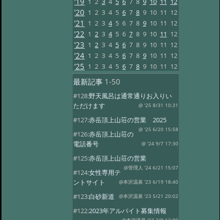
'19
1
2
3
4
5
6
7
8
9
10
11
12
'20
1
2
3
4
5
6
7
8
9
10
11
12
'21
1
2
3
4
5
6
7
8
9
10
11
12
'22
1
2
3
4
5
6
7
8
9
10
11
12
'23
1
2
3
4
5
6
7
8
9
10
11
12
'24
1
2
3
4
5
6
7
8
9
10
11
12
'25
1
2
3
4
5
6
7
8
9
10
11
12
最新記事
1-50
#128:
野天風呂は通常通りお入りい
ただけます
@ '25 8/31 10:31
#127:
赤岳頂上山荘の営業 2025
@ '25 6/20 15:58
#126:
赤岳頂上山荘の
電話番号
@ '24 9/7 17:30
#125:
赤岳頂上山荘の営業
@管理人 '24 6/21 15:07
#124:
女性専用テ
ントサイト
@本沢温泉 '23 6/19 18:40
#123:
白砂新道
@本沢温泉 '23 5/21 20:02
#122:
2023年アルバイト募集情報