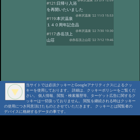
@本沢温泉 '23 2/9 12:09
#121:
日帰り入浴
を再開いたいました
@本沢温泉 '22 11/3 15:53
#119:
本沢温泉
１４０周年記念品
@本沢温泉 '22 7/30 10:30
#117:
赤岳頂上
山荘
@赤岳頂上山荘 '22 7/12 19:46
#116:
映画ゆるキャン
@本沢温泉 '22 7/2 14:22
#113:
こけももの
湯
@本沢温泉 '22 4/19 21:16
#112:
2022年 本沢温泉グループ営業
予定
@ '22 2/27 17:18
当サイトでは必須クッキーとGoogleアナリティクスによるクッ
#111:
野天風呂再開のお知らせ
キーを使用しております。 詳細は、クッキーポリシーをご覧くだ
@ '21 9/16 13:41
さい。 個人情報、閲覧・検索履歴等、ターゲット広告に関するク
#110:
現在野天風呂は
ッキーは一切扱っておりません。 閲覧を継続される時はクッキー
ご利用いただけません
@ '21 9/1 10:24
の使用につき同意頂けたものとさせていただきます。 クッキーとは閲覧者の
デバイスに格納するデータの事です。
#109:
2021年度 【本沢温泉】今シー
ズン営業予定
@ '21 4/13 16:22
A A
#108:
お知らせ
@ '20 8/23 16:07
A A A MountAin TRAD
#107:
山びこ荘営業開始のお知らせ