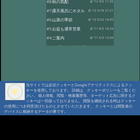
#8:
秋の気配
@ '12 9/5 11:35
#7:
露天風呂にホタル
@ '12 6/18 21:21
#6:
山菜の季節
@ '12 5/22 14:00
#5:
お盆も通常営業
@ '11 8/5 16:24
#4:
ご案内
@ '11 6/3 12:04
#3:
みず ネマガリダケ
@ '10 6/21 13:42
#2:
ネマガリダケ
@ '09 6/19 12:57
当サイトでは必須クッキーとGoogleアナリティクスによるクッ
キーを使用しております。 詳細は、クッキーポリシーをご覧くだ
さい。 個人情報、閲覧・検索履歴等、ターゲット広告に関するク
ッキーは一切扱っておりません。 閲覧を継続される時はクッキー
の使用につき同意頂けたものとさせていただきます。 クッキーとは閲覧者の
デバイスに格納するデータの事です。
A A
A A A MountAin TRAD