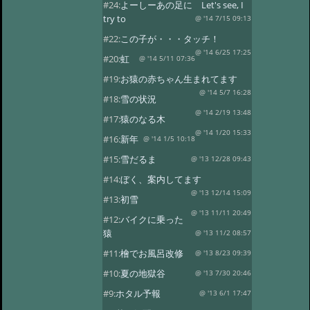
#24:
よーしーあの足に Let's see, I
try to
@ '14 7/15 09:13
#22:
この子が・・・タッチ！
@ '14 6/25 17:25
#20:
虹
@ '14 5/11 07:36
#19:
お猿の赤ちゃん生まれてます
@ '14 5/7 16:28
#18:
雪の状況
@ '14 2/19 13:48
#17:
猿のなる木
@ '14 1/20 15:33
#16:
新年
@ '14 1/5 10:18
#15:
雪だるま
@ '13 12/28 09:43
#14:
ぼく、案内してます
@ '13 12/14 15:09
#13:
初雪
@ '13 11/11 20:49
#12:
バイクに乗った
猿
@ '13 11/2 08:57
#11:
檜でお風呂改修
@ '13 8/23 09:39
#10:
夏の地獄谷
@ '13 7/30 20:46
#9:
ホタル予報
@ '13 6/1 17:47