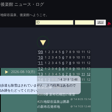
後楽館 ニュース・ログ
地獄谷温泉、後楽館へようこそ。
'09
1
2
3
4
5
6
7
8
9
10
11
12
'10
1
2
3
4
5
6
7
8
9
10
11
12
'11
1
2
3
4
5
6
7
8
9
10
11
12
'12
1
2
3
4
5
6
7
8
9
10
11
12
2026-08-10(月)
'13
1
2
3
4
5
6
7
8
9
10
11
12
'14
1
2
3
4
5
6
7
8
9
10
11
12
'14 2/19 13:48
遊歩道も除雪はされていません、人の往来はあるので
最新記事
1-50
踏み跡をたどってください。
#26:
6番 新布石構想の客室
@ '14 8/25 15:14
#25:
地獄谷温泉は囲碁
の新布石発祥地
@ '14 7/23 12:48