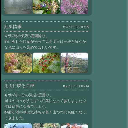
紅葉情報
#37 '06 10/2 09:05
今朝7時の気温8度雨降り。
雨にぬれた紅葉が光って見え明日は一段と鮮やか
な色に山々を染めてほしいです。
湖面に映る白樺
#36 '06 10/1 08:14
今朝6時30分の気温8度曇り。
周りの山々が少しずつ紅葉になって参りました今
年は綺麗になるでしょう。
御射ヶ池の朝は気持ちが良く山つつじも紅くなっ
てきました。