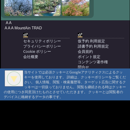
A A
A A A MountAin TRAD
セキュリティポリシー
仮予約 利用規定
プライバシーポリシー
請書予約 利用規定
Cookie ポリシー
会員規約
会社概要
ポイント規定
コンテンツ著作権
問合せ
当サイトでは必須クッキーとGoogleアナリティクスによるクッ
マウンテントラッド株式会社
キーを使用しております。 詳細は、クッキーポリシーをご覧くだ
〒386-1211 長野県上田市下之郷692
さい。 個人情報、閲覧・検索履歴等、ターゲット広告に関するク
0268371176
ッキーは一切扱っておりません。 閲覧を継続される時はクッキー
の使用につき同意頂けたものとさせていただきます。 クッキーとは閲覧者の
© 1999-2026
MountAin TRAD
® Inc. https://www.mountaintrad.co.jp
デバイスに格納するデータの事です。