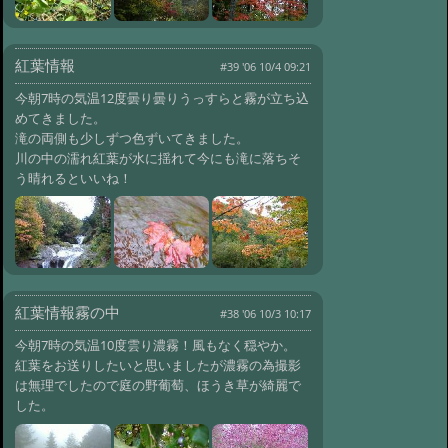
紅葉情報
#39 '06 10/4 09:21
今朝7時の気温12度曇り曇りうっすらと霧が立ち込
めてきました。
滝の両側も少しずつ色ずいてきました。
川の中の濡れ紅葉が水に揺れて今にも滝に落ちそ
う晴れるといいね！
紅葉情報霧の中
#38 '06 10/3 10:17
今朝7時の気温10度雲り濃霧！風もなく穏やか。
紅葉をお送りしたいと思いましたが濃霧の為撮影
は無理でしたので庭の野葡萄、ほうき草が綺麗で
した。