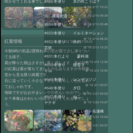
咲かせてくれる事でしょう。
#656:
冬便り 氷の向こうは？
@ '10 2/17 10:22
#655:
冬便り 冬
の 湯道街道
@ '10 2/16 09:39
#654:
冬便り 鳥
@ '10 2/15 09:48
#653:
冬便り イルミネーション
@ '10 2/14 08:32
紅葉情報
#652:
冬便り 氷の
#52 '06 10/17 09:24
芸術
@ '10 2/13 10:25
今朝6時の気温2度晴れ車の窓が霜で少し凍りつい
#651:
冬だより 蓼科湖
てる様子。
@ '10 2/9 12:30
霜が降りた朝はさすがに寒く感じます、滝の回り
#650:
冬便り 積雪３
の紅葉は葉が落ちてきたものもありますが今朝食
０㎝
@ '10 2/2 10:06
堂から見る限り綺麗です。
#649:
冬便り レンゲツツジ
石に這っていく小さなツタも可愛らしく色を染め
@ '10 2/1 09:57
ておしゃれです。
#648:
冬便り 夕日
地味ですがおおやまレンゲの色もいかがでしょう
@ '10 1/27 09:59
#647:
冬便り ねこ
か？来春はかわいい小花を付けてくれる事でしょ
ヤナギ
@ '10 1/24 10:47
う。
#646:
冬便り 美しい八ヶ岳連峰
@ '10 1/23 10:54
#645:
冬便り ライ
トアップ
@ '10 1/21 09:37