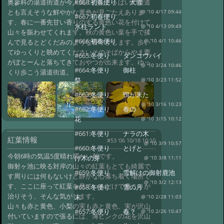
奥蓼科の湯道街道が今人気！だんこうばいの街道
#668:
初春便り 大雪
とも言えそうな鮮やかな黄色が見ごたえありま
@ '10 4/17 09:44
#667:
初春便り
す、春に一番先甘い香りのする黄色い花を付けて
氷柱ランド
@ '10 4/13 09:49
山々を賑わせてくれます。秋の黄色い葉を手で揉
#666:
初春便り
んで見るとどくだみのような香りがします。歩い
@ '10 4/1 10:46
てゆっくりと眺めてくださいそのそばからやま栗
#665:
冬便り ダンコウバイ
がぽとーんと落ちてきておやつが出来ます。ゆっ
@ '10 3/24 10:46
#664:
冬便り 御柱
くり歩こう湯道街道。
祭
@ '10 3/23 11:52
#663:
冬便り 鴨が来た
@ '10 3/16 10:23
#662:
冬便り 春の
花
@ '10 3/15 10:12
#661:
冬便り ナラの木
紅葉情報
#53 '06 10/18 10:10
@ '10 3/9 10:57
#660:
冬便り とげと
今朝6時の気温5度晴れ暖かい朝です。
げ木の芽
@ '10 3/8 11:11
御射ヶ池に映る対岸の山々の紅葉もとても綺麗で
#659:
冬便り 雪解けの御射鹿池
す周りには何もないけど静かな心落ち着く場所で
@ '10 3/2 12:13
す、ここに座って紅葉を見ているだけで肩こりが
#658:
冬便り 雪の月
治りそう、そんな気がします。
末
@ '10 2/28 11:03
山々も赤と黄色、小梨の実も赤と黄色、実が沢山
#657:
冬便り 春？
@ '10 2/26 10:47
付いていますので張るには、薄ピンクの花を沢山