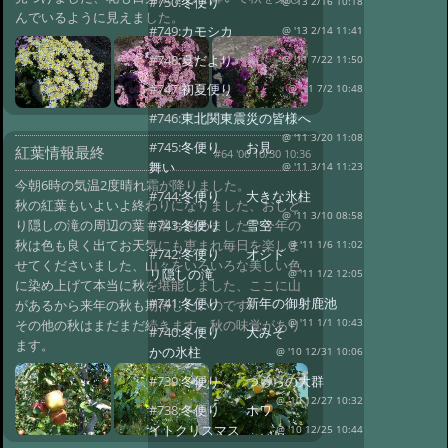
#750:
冬便り
@ '13 2/16 10:18
んでいるように見えました。
#749:
カモシカ
@ '13 2/14 11:41
#748:
夏だより
@ '11 7/22 11:50
#747:
初夏便り
@ '11 7/2 10:48
#746:
東北関東震災の皆様へ
@ '11 3/20 11:08
#745:
冬便り お見
紅葉情報最終
#64 '06 10/30 10:36
舞い
@ '11 3/14 11:23
今朝6時の気温2度晴れ霜が降りました。
#744:
冬便り 大きな氷柱
秋の紅葉もいよいよ終わりになりました、おしど
@ '11 3/10 08:58
り隠しの滝の周辺の葉も落ち始めました、今年の
#743:
冬便り 雪空
秋は色も良く出てお天気にも恵まれ毎日を楽しま
@ '11 1/6 11:02
#742:
冬便り オシド
せてくださいました、山々をいろいろな美しい色
リ隠しの滝
@ '11 1/2 12:05
に染め上げて本当に秋を堪能しました、ここに山
#741:
冬便り 新年の御射鹿池
があるから来年の秋も期待したいのです
その他の秋はまだまだ続きます。秋の味覚があり
@ '11 1/1 10:43
#740:
冬便り 大みそ
ます。
かの氷柱
@ '10 12/31 10:06
#739:
冬便り つららの大群
@ '10 12/27 10:32
#738:
冬便り ホワ
イトクリスマス
@ '10 12/25 10:44