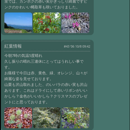
里では、カンボクの赤い実がぎっしり綺麗ですピ
ンクのかわいい蝿取草も咲いておりました。
紅葉情報
#43 '06 10/8 09:42
今朝7時の気温5度晴れ
久し振りの晴れ三連休にとってはうれしい事で
す。
お蔭様で今日は赤、黄色、緑、オレンジ、山々が
綺麗な姿を見せております。
山栗も沢山取れました、のいバラの赤い実も沢山
あります、これはドライにして赤いリボンがいい
かしら？金色がいいかしら？クリスマスのプレゼ
ントにと思っております。