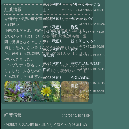
#609:
秋便り メルヘンチックな
紅葉情報
#46 '06 10/11 10:06
山々
@ '09 10/24 10:39
#608:
秋便り ダンコウバイ
今朝6時の気温7度小雨、肌寒いのでセーターがあ
れば良い。
@ '09 10/22 10:24
#607:
秋便り 御岳
小雨の御射ヶ池、雨のせいか撮影する人は誰もい
山の雪と朝焼け
@ '09 10/21 08:41
ないひっそりとしている池の回りの紅葉も後一週
#606:
秋便り 皆で何してる？
間で見頃となるでしょう！
@ '09 10/20 10:08
御射ヶ池の小さい筆りんどうが今年も咲きまし
#605:
秋便り 何処
た、来年も元気に咲いて輝いてほしいわ！とささ
も紅葉
@ '09 10/19 10:13
やいてきました。
#604:
秋便り 霧立ち込める御射
コウゾリナ（別名ウマノゴハン）も少し咲いてお
鹿池
@ '09 10/18 09:36
りました、大きな林の中で小さな花が咲いている
と元気ずけられますね。
#603:
秋便り 今朝の紅葉
@ '09 10/16 08:36
#602:
秋便り 撮影
@ '09 10/15 10:25
紅葉情報
#45 '06 10/10 11:09
今朝6時の気温4度晴れ風もなく穏やかな秋晴れの