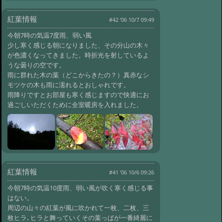
紅葉情報
#42 '06 10/7 09:49
今朝7時の気温7度雨、弱い風
少し寒く感じる朝になりました、その分山の木々
が色濃くなってきました。時折光を射しているよ
うな曇りの空です。
雨に群れた木の葉（どこからきたの？）真赤なシ
モツケの木も雨に濡れるとおしゃれです。
雨降りですとお部屋も寒く感じますので快適にお
過ごしいただくために全室暖房を入れました。
紅葉情報
#41 '06 10/6 09:26
今朝7時の気温10度雨、弱い風が吹く寒く感じる事
はない。
周辺の山々の紅葉が風に吹かれて一枚、二枚、三
枚ヒラ､ヒラと舞っていくその葉っぱが一番綺麗に