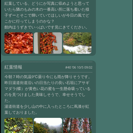
紅葉している、どうにか写真に収めようと思って
いたら隣のもみの木の一番高い所に落ち着いた様
子ずーとそこで輝いていてほしいが今日の風でど
こかに行ってしまうのかな？
館内ほうずきでいっぱいです見にきてください。
紅葉情報
#40 '06 10/5 09:02
今朝７時の気温9℃曇り今にも雨が降りそうです。
昨日湯道街道沿いの日当たりの良い石垣にアサギ
マダラ(蝶）が黄色い花の蜜を一生懸命吸っている
のを見つけました美味しそうで、幸せそうでし
た。
湯道街道を少し山の中に入ったところに蔦漆が紅
葉しておりました。