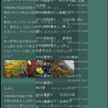
#714:
秋便り オシドリ隠しの滝
の今朝
@ '10 10/4 08:56
今朝6時の気温6度曇りそれほど寒くなし。
標高130０ｍ地点の湯道街道沿いの秋は今が見頃で
#713:
秋便り 紅葉
@ '10 10/1 09:21
す。
#712:
初秋便り そばの花（白）
黄色いダンコウバイが眠い目を覚ましてくれま
@ '10 9/24 09:50
#711:
初秋便り 青
す、寝坊をしてはいられません！真赤なドウダン
空
を見たり、ヤマハギの黄色い並木を見たり忙し
@ '10 9/14 10:46
い。
#710:
初秋便り 麦草峠
待つ宵草の花が昨日の雨にぬれて重たそう、それ
@ '10 9/12 11:26
#709:
初秋便り さ
とも誰かを待って来るまで寝ているのかな？起こ
わぎきょう
@ '10 9/4 10:22
さないでそっと静に立ち去ったほうが親切なのか
しら？
#708:
夏便り バッタの散歩
@ '10 8/29 09:49
#707:
夏便り 秋の
花 マツムシソウ
@ '10 8/24 11:50
#706:
夏便り レンゲショウマ
@ '10 8/18 10:41
#705:
夏便り
秋の実
もみじ
@ '10 8/11 11:38
#59 '06 10/24 09:45
#704:
夏便り そばなの花
今朝6時の気温9℃雨 暖かい朝。
@ '10 8/7 10:25
今朝の目覚ましは雷でした、大きな音とともに葉
#703:
夏便り ギボウ
っぱが少し落ちたのかな？そんな事はないでしょ
シ
@ '10 8/5 12:28