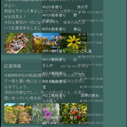
がよい。
#620:
冬便り 氷の子
気温も下がって来ましたので山には霜降りシメジ
@ '09 12/11 09:17
#619:
初冬便り 野
がお目見え！
沢菜洗い
@ '09 11/24 11:16
今日も青空の一日になりそうです、健康の為に歩
いて紅葉見学をしましょう。
#618:
初冬便り 車山
@ '09 11/20 10:42
#617:
初冬便り
白銀の滝
@ '09 11/17 10:51
#616:
晩秋便り だいこん葉
@ '09 11/14 10:01
#615:
晩秋便り か
もしか
紅葉情報
@ '09 11/11 10:21
#47 '06 10/12 10:23
#614:
晩秋便り つらら
今朝6時30分の気温6度晴れ、紅葉の色も雨に濡れ
@ '09 11/5 12:32
て一段と濃い色になってきました今週末は見頃に
#613:
晩秋便り
なるでしょう。
雪
@ '09 11/3 09:54
渓谷の川原なでしこ、秋ぐみ等の花々も、紅葉と
#612:
晩秋便り 四季の終わ
競い合っていい色を出しております。
りの花々
@ '09 11/1 09:32
#611:
秋便り 夕焼け
@ '09 10/29 09:51
#610:
秋便り 横谷
峡ハイキング
@ '09 10/25 10:12