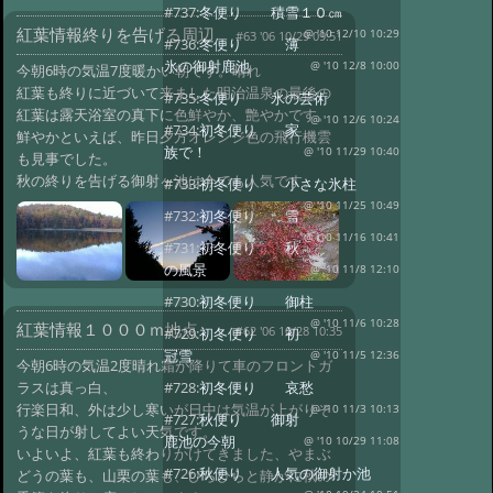
#737:
冬便り 積雪１０㎝
紅葉情報終りを告げる周辺
@ '10 12/10 10:29
#63 '06 10/29 09:51
#736:
冬便り 薄
氷の御射鹿池
@ '10 12/8 10:00
今朝6時の気温7度暖かい朝です。晴れ
紅葉も終りに近づいて来ました明治温泉の最後の
#735:
冬便り 氷の芸術
紅葉は露天浴室の真下に色鮮やか、艶やかです。
@ '10 12/6 10:24
#734:
初冬便り 家
鮮やかといえば、昨日夕方オレンジ色の飛行機雲
族で！
@ '10 11/29 10:40
も見事でした。
秋の終りを告げる御射ヶ池は今でも人気です。
#733:
初冬便り 小さな氷柱
@ '10 11/25 10:49
#732:
初冬便り 雪
@ '10 11/16 10:41
#731:
初冬便り 秋
の風景
@ '10 11/8 12:10
#730:
初冬便り 御柱
@ '10 11/6 10:28
紅葉情報１０００ｍ地点
#62 '06 10/28 10:35
#729:
初冬便り 初
冠雪
@ '10 11/5 12:36
今朝6時の気温2度晴れ霜が降りて車のフロントガ
ラスは真っ白、
#728:
初冬便り 哀愁
行楽日和、外は少し寒いが日中は気温が上がりそ
@ '10 11/3 10:13
#727:
秋便り 御射
うな日が射してよい天気です。
鹿池の今朝
@ '10 10/29 11:08
いよいよ、紅葉も終わりかけてきました、やまぶ
#726:
秋便り 人気の御射か池
どうの葉も、山栗の葉も、ひらひらと静かに秋の