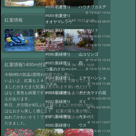
#690:
初夏便り ハウチワカエデ
@ '10 6/27 10:54
#689:
初夏便り
紅葉情報
#57 '06 10/22 11:38
オオヤマレンゲ
@ '10 6/24 08:55
#688:
新緑便り オシドリ？
@ '10 6/20 11:02
#687:
新緑便り ワ
ダソウ
@ '10 6/15 10:58
#686:
新緑便り 山コリンゴ
@ '10 6/14 10:33
#685:
新緑便り 四
紅葉情報1400m付近
#56 '06 10/21 10:05
つ葉のクローバー
@ '10 6/12 08:32
今朝6時の気温2度晴れ朝露で少し寒い。
#684:
新緑便り ミヤマハンショ
いよいよ、紅葉も１４００m付近まで降りていき
ウズル
@ '10 6/9 11:48
ましたがまだまだ紅葉は見られます赤い色だけで
はなく黄色も綺麗ですその中に茶色もあり見ごた
#683:
新緑便り ナナカマドの花
えがあります。
@ '10 6/6 09:10
#682:
新緑便り ズミ
昨日、夕方雨が8日ぶりで降りましたそのせいか山
の花
@ '10 6/5 09:50
はなおさら美しく感じます、紅葉の落ち葉が雨に
#681:
新緑便り カタバミ
ぬれてかわいそう！でもすっかり堪能させていた
だきました。
@ '10 6/1 14:07
#680:
新緑便り ウス
バサイシン
@ '10 5/25 11:33