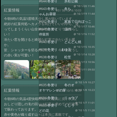
#644:
冬便り 氷柱公園
@ '10 1/20 11:46
#643:
冬便り 冬ち
紅葉情報
#51 '06 10/16 10:03
ゃんお昼寝
@ '10 1/19 11:44
今朝6時の気温5度晴天少し風が吹いています。
#642:
冬便り 家族で日向ぼっこ
絶好の紅葉何処へカメラを向けていいのやら、迷
@ '10 1/17 10:46
ってしまうくらい山全体が色とりどりで素晴らし
#641:
冬便り 山の
い！
停留所
@ '10 1/16 11:52
冷たい窓を開けると綺麗な紅葉で冷たい手も暖
#640:
冬便り どんどん焼
か。
@ '10 1/15 10:35
#639:
冬便り まゆ玉
皆、シャッターを切るのに忙しく、今やまぼうし
の赤い実が可愛い！
@ '10 1/14 10:28
#638:
冬便り 松笠
@ '10 1/13 10:56
#637:
冬便り 何
の形？
@ '10 1/11 09:50
#636:
冬便り カモシカ
@ '10 1/9 10:27
#635:
冬便り 冬のオ
紅葉情報
オヤマレンゲの芽
@ '10 1/8 10:23
#50 '06 10/15 10:09
#634:
冬便り リョウブ
今朝6時の気温4度快晴秋晴れの最高に良い天気。
@ '10 1/7 11:01
おしどり隠しの滝の回りは紅葉を求めての行楽客
#633:
冬便り ししう
で賑わっております。
どの花
@ '10 1/5 11:28
赤や黄色が織り成す山々は本当に素敵です。