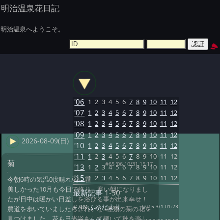
明治温泉花日記
明治温泉へようこそ。
'06
1
2
3
4
5
6
7
8
9
10
11
12
'07
1
2
3
4
5
6
7
8
9
10
11
12
'08
1
2
3
4
5
6
7
8
9
10
11
12
'09
1
2
3
4
5
6
7
8
9
10
11
12
2026-08-09(日)
'10
1
2
3
4
5
6
7
8
9
10
11
12
'11
1
2
3
4
5
6
7
8
9
10
11
12
菊
#65 '06 10/31 15:17
'13
1
2
3
4
5
6
7
8
9
10
11
12
'15
1
2
3
4
5
6
7
8
9
10
11
12
今朝6時の気温0度晴れ弱い霜
美しかった10月も今日で終り、寒い朝になりまし
最新記事
1-50
たが日中は暖かい日差しを浴びる事が出来幸せ！
#789:
ふゆだより
@ '15 3/1 01:23
農道を歩いていましたらきれいな3種類の菊の花を
見つけました、花も日光浴をして輝いて秋を楽し