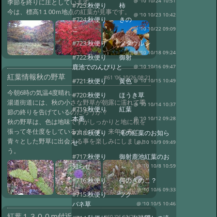
季節を終りに庄としています。
@ '10 10/24 10:51
#725:
秋便り 柿
今は、標高1１00ｍ地点の紅葉が見事です。
@ '10 10/23 10:42
#724:
秋便り きの
こ
@ '10 10/22 09:09
#723:
秋便り ツタウルシ
@ '10 10/18 09:24
#722:
秋便り 御射
鹿池でのんびりと
@ '10 10/16 09:47
紅葉情報秋の野草
#61 '06 10/26 08:21
#721:
秋便り 黄色
@ '10 10/15 10:49
今朝6時の気温4度晴れ、
#720:
秋便り ほうき草
湯道街道には、秋の小さな野草が朝露に濡れて季
@ '10 10/14 10:37
#719:
秋便り 紅葉
節の終りを告げているのだろうか？
本番
@ '10 10/12 09:28
秋の野草は、色は地味ですがしっかりと地に根を
張って冬仕度をしているようです、来年の春に
#718:
秋便り 滝の紅葉のお知ら
青々とした野草に出会える事を楽しみにしましょ
せ
@ '10 10/9 09:49
う。
#717:
秋便り 御射鹿池紅葉のお
知らせ
@ '10 10/8 10:59
#716:
秋便り 何のきのこ？
@ '10 10/6 09:33
#715:
秋便り ツク
バネ草
@ '10 10/5 10:46
紅葉１３００m付近
#60 '06 10/25 08:22