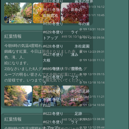
#632:
冬便り 霧氷の世界
@ '10 1/3 16:12
#631:
冬便り 新春の
御射鹿池
@ '10 1/1 10:45
#630:
冬便り 年の瀬
@ '09 12/31 10:24
#629:
冬便り ライ
紅葉情報
#49 '06 10/14 09:12
トアップ
@ '09 12/30 09:56
今朝6時の気温4度晴れ、
#628:
冬便り 氷柱庭園
錦織なす紅葉、今日は見頃となりました赤、黄
@ '09 12/23 09:31
#627:
冬便り 凍み
色、滝、人、
大根
@ '09 12/20 11:12
絵になります。
2泊なさいました8人グループ老人大学の仲良しグ
#626:
冬便り 雪景色
ループの明るい皆さんです今朝の紅葉にぴったり
@ '09 12/19 09:15
#625:
冬便り ツラ
の皆様です。いつまでも御元気でいてください。
ラ
@ '09 12/18 10:14
#624:
冬便り テンの足跡
@ '09 12/15 11:21
#623:
冬便り 縞枯
れ山
@ '09 12/14 10:50
#622:
冬便り 足跡
紅葉情報
#48 '06 10/13 09:43
@ '09 12/13 08:38
#621:
冬便り ライ
トアップ
@ '09 12/12 09:44
今朝6時の気温3度晴れ寒い朝は厚めのジャケット