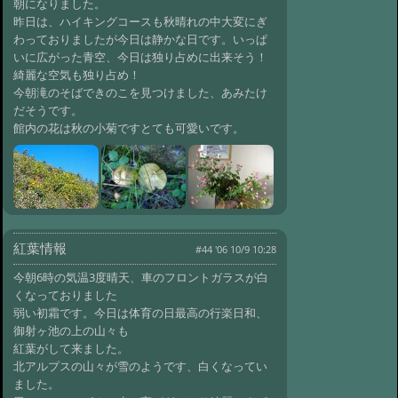
朝になりました。
昨日は、ハイキングコースも秋晴れの中大変にぎ
わっておりましたが今日は静かな日です。いっぱ
いに広がった青空、今日は独り占めに出来そう！
綺麗な空気も独り占め！
今朝滝のそばできのこを見つけました、あみたけ
だそうです。
館内の花は秋の小菊ですとても可愛いです。
紅葉情報
#44 '06 10/9 10:28
今朝6時の気温3度晴天、車のフロントガラスが白
くなっておりました
弱い初霜です。今日は体育の日最高の行楽日和、
御射ヶ池の上の山々も
紅葉がして来ました。
北アルプスの山々が雪のようです、白くなってい
ました。