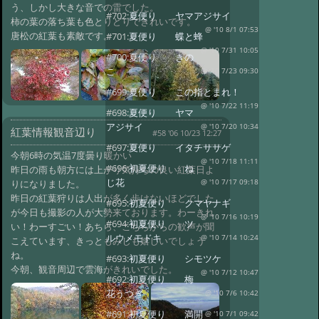
う、しかし大きな音での雷でした。
#702:
夏便り ヤマアジサイ
柿の葉の落ち葉も色とりどりできれいです。
@ '10 8/1 07:53
唐松の紅葉も素敵です。
#701:
夏便り 蝶と蜂
@ '10 7/31 10:05
#700:
夏便り きの
こ
@ '10 7/23 09:30
#699:
夏便り この指とまれ！
@ '10 7/22 11:19
#698:
夏便り ヤマ
アジサイ
@ '10 7/20 10:34
紅葉情報観音辺り
#58 '06 10/23 12:27
#697:
夏便り イタチササゲ
今朝6時の気温7度曇り暖かい
@ '10 7/18 11:11
#696:
初夏便り ね
昨日の雨も朝方には上がり気持ちの良い紅葉日よ
じ花
りになりました。
@ '10 7/17 09:18
昨日の紅葉狩りは人出が多く歩けないほどでした
#695:
初夏便り クマヤナギ
が今日も撮影の人が大勢来ております。わーきれ
@ '10 7/16 10:19
#694:
初夏便り ツ
い！わーすごい！あちら、こちらからの歓声が聞
ルウメモドキ
@ '10 7/14 10:24
こえています、きっともみじも嬉しいでしょう
ね。
#693:
初夏便り シモツケ
今朝、観音周辺で雲海がきれいでした。
@ '10 7/12 10:47
#692:
初夏便り 梅
花うつぎ
@ '10 7/6 10:42
#691:
初夏便り 満開
@ '10 7/1 09:42