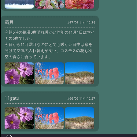
#620:
冬便り 氷の子
@ '09 12/11 09:17
#619:
初冬便り 野
霜月
沢菜洗い
#67 '06 11/1 12:34
@ '09 11/24 11:16
#618:
初冬便り 車山
今朝6時の気温0度晴れ暖かい昨年の11月1日はマイ
@ '09 11/20 10:42
ナス6度でした。
#617:
初冬便り
今日から11月霜月なのにとても暖かい日中は窓を
白銀の滝
@ '09 11/17 10:51
開けて空気の入れ替えが良い、コスモスの花も秋
#616:
晩秋便り だいこん葉
空の青さに合っています。
@ '09 11/14 10:01
#615:
晩秋便り か
もしか
@ '09 11/11 10:21
#614:
晩秋便り つらら
@ '09 11/5 12:32
#613:
晩秋便り
雪
@ '09 11/3 09:54
11gatu
#66 '06 11/1 12:27
#612:
晩秋便り 四季の終わ
りの花々
@ '09 11/1 09:32
#611:
秋便り 夕焼け
@ '09 10/29 09:51
#610:
秋便り 横谷
峡ハイキング
@ '09 10/25 10:12
A A