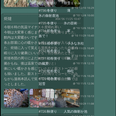
#737:
冬便り 積雪１０㎝
@ '10 12/10 10:29
#736:
冬便り 薄
氷の御射鹿池
@ '10 12/8 10:00
炬燵
#84 '06 11/25 10:47
#735:
冬便り 氷の芸術
今朝６時の気温マイナス６度晴れ寒い
@ '10 12/6 10:24
#734:
初冬便り 家
今朝は大変寒く感じます、強い霜も降りました、
族で！
@ '10 11/29 10:40
館内は大変暖かいです
各お部屋に心の暖かさも感じる炬燵が入りまし
#733:
初冬便り 小さな氷柱
た、炬燵に入って笑える漫画本があったら自然の
@ '10 11/25 10:49
#732:
初冬便り 雪
眠りに入り健康にいいかも！目が醒めたときに
@ '10 11/16 10:41
炬燵布団の周りによだれが！（ぐっすり眠れた証
#731:
初冬便り 秋
拠かもね、後は温泉でのんびりと）
の風景
@ '10 11/8 12:10
体にいい暖かさを感じていただく薪ストーブの薪
#730:
初冬便り 御柱
も揃いました。薪ストーブの周りでコーヒーのみ
@ '10 11/6 10:28
#729:
初冬便り 初
ながら漫画本読んで笑っているお客様自然体でほ
冠雪
っとしました。
@ '10 11/5 12:36
#728:
初冬便り 哀愁
@ '10 11/3 10:13
#727:
秋便り 御射
鹿池の今朝
@ '10 10/29 11:08
#726:
秋便り 人気の御射か池