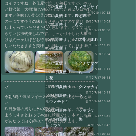
はイヤですね、冬仕度で忙しい毎日ですが、やっ
#702:
夏便り ヤマアジサイ
と野沢菜、大根漬けが終わりました後２０日もし
@ '10 8/1 07:53
ますと美味しい野沢菜がいただけます、冬の名物
#701:
夏便り 蝶と蜂
の一つです今年の味も良さそうですので是非、召
@ '10 7/31 10:05
#700:
夏便り きの
し上がっていただきたいと思います、なくてはな
こ
@ '10 7/23 09:30
らないお漬物楽しみです。しっかり干した大根漬
#699:
夏便り この指とまれ！
けは約一ヶ月ほどお待ちください。お正月にお越
しいただきますと美味しい味になっております。
@ '10 7/22 11:19
#698:
夏便り ヤマ
アジサイ
@ '10 7/20 10:34
#697:
夏便り イタチササゲ
@ '10 7/18 11:11
#696:
初夏便り ね
じ花
@ '10 7/17 09:18
氷
#695:
初夏便り クマヤナギ
#79 '06 11/17 10:12
@ '10 7/16 10:19
#694:
初夏便り ツ
今朝6時の気温マイナス6度晴れているが一段と寒
ルウメモドキ
@ '10 7/14 10:24
い
昨日旅館の周りに氷の花が出来ました、ガラスの
#693:
初夏便り シモツケ
ようにすきとおって本当に綺麗です、木々にも霜
@ '10 7/12 10:47
#692:
初夏便り 梅
があたって白く綿のような花に見えます。
花うつぎ
@ '10 7/6 10:42
#691:
初夏便り 満開
@ '10 7/1 09:42