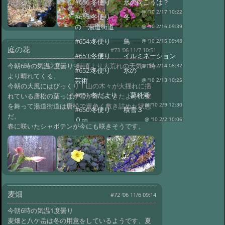
#656:
冬便り 氷の向こうは？
@ '10 2/17 10:22
#655:
冬便り 冬
の 湯道街道
@ '10 2/16 09:39
#654:
冬便り 鳥
@ '10 2/15 09:48
庭の花
#73 '06 11/7 10:51
#653:
冬便り イルミネーション
今朝6時の気温2度曇り9時頃より大荒れの天気11時
@ '10 2/14 08:32
#652:
冬便り 氷の
より晴れてくる。
芸術
@ '10 2/13 10:25
今朝の大風にはびっくり！山の木々が大揺れに揺
#651:
冬だより 蓼科湖
れている唐松の葉っぱが雪が降ってきたように空
@ '10 2/9 12:30
を舞って湯道街道は唐松で黄色く敷き詰めた状態
#650:
冬便り 積雪３
だ。
０㎝
@ '10 2/2 10:06
春に咲いたシャボテンが今にも咲きそうです。
#649:
冬便り レンゲツツジ
@ '10 2/1 09:57
#648:
冬便り 夕日
@ '10 1/27 09:59
#647:
冬便り ねこ
ヤナギ
@ '10 1/24 10:47
#646:
冬便り 美しい八ヶ岳連峰
麦畑
#72 '06 11/6 09:14
@ '10 1/23 10:54
#645:
冬便り ライ
今朝6時の気温1度曇り
トアップ
@ '10 1/21 09:37
麦畑と八ケ岳は冬の用意をしているようです、夏