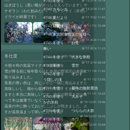
#750:
冬便り
@ '13 2/16 10:18
山ぎぼうし（黒い種がぎっしり入っています）ヤ
#749:
カモシカ
@ '13 2/14 11:41
ナギラン（わた飴みたい）、山アジサイ（茶色い
ドライが綺麗です）
#748:
夏だより
@ '11 7/22 11:50
#747:
初夏便り
@ '11 7/2 10:48
#746:
東北関東震災の皆様へ
@ '11 3/20 11:08
#745:
冬便り お見
舞い
@ '11 3/14 11:23
冬仕度
#85 '06 11/26 09:55
#744:
冬便り 大きな氷柱
@ '11 3/10 08:58
今朝６時の気温マイナス３度曇り
#743:
冬便り 雪空
雪が降る前に毎年取り込む冬用の野菜沢山倉庫に
@ '11 1/6 11:02
#742:
冬便り オシド
取り込みました。
リ隠しの滝
@ '11 1/2 12:05
長葱の青い所は、肉じゃがと一緒に煮込みますと
#741:
冬便り 新年の御射鹿池
美味しいし、畑から収穫したては、すき焼きにし
ますと本当に美味しいです、地元の野菜を沢山食
@ '11 1/1 10:43
#740:
冬便り 大みそ
べて冬は健康でいなくてワ！
かの氷柱
@ '10 12/31 10:06
温泉の中に飾っておいたこぶしが咲きました、さ
#739:
冬便り つららの大群
すが温泉温まって咲いたんですね。
@ '10 12/27 10:32
#738:
冬便り ホワ
イトクリスマス
@ '10 12/25 10:44