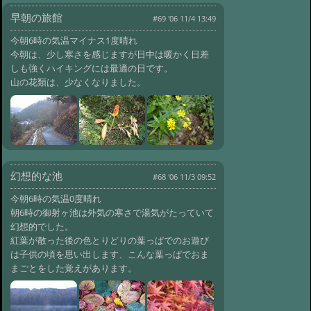
#632:
冬便り 霧氷の世界
早朝の旅館
@ '10 1/3 16:12
#69 '06 11/4 13:49
#631:
冬便り 新春の
御射鹿池
@ '10 1/1 10:45
今朝6時の気温マイナス1度晴れ
今朝は、少し寒さを感じますが日中は暖かく日差
#630:
冬便り 年の瀬
しも強くハイキングには最適の日です。
@ '09 12/31 10:24
#629:
冬便り ライ
山の花類は、少なくなりました。
トアップ
@ '09 12/30 09:56
#628:
冬便り 氷柱庭園
@ '09 12/23 09:31
#627:
冬便り 凍み
大根
@ '09 12/20 11:12
#626:
冬便り 雪景色
幻想的な池
#68 '06 11/3 09:52
@ '09 12/19 09:15
#625:
冬便り ツラ
今朝6時の気温0度晴れ
ラ
@ '09 12/18 10:14
朝6時の御射ヶ池は外気の寒さで湯気がたっていて
#624:
冬便り テンの足跡
幻想的でした。
@ '09 12/15 11:21
#623:
冬便り 縞枯
紅葉が散った後の色とりどりの葉っぱでのお遊び
れ山
は子供の頃を思い出します、こんな葉っぱでおま
@ '09 12/14 10:50
まごとをした覚えがあります。
#622:
冬便り 足跡
@ '09 12/13 08:38
#621:
冬便り ライ
トアップ
@ '09 12/12 09:44