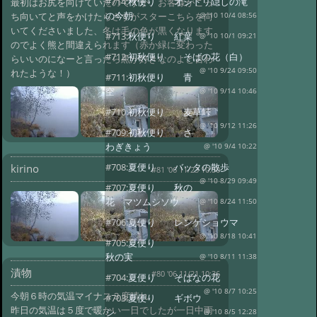
#714:
秋便り オシドリ隠しの滝
最初はお尻を向けていたのですが、お客様がこっ
の今朝
ち向いてと声をかけたらさすがスターこちらを向
@ '10 10/4 08:56
いてくださいました、冬は毛の色が黒くなります
#713:
秋便り 紅葉
@ '10 10/1 09:21
のでよく熊と間違えられます（赤か緑に変わった
#712:
初秋便り そばの花（白）
らいいのになーと言ったら黒が好きなのよと言わ
@ '10 9/24 09:50
れたような！）
#711:
初秋便り 青
空
@ '10 9/14 10:46
#710:
初秋便り 麦草峠
@ '10 9/12 11:26
#709:
初秋便り さ
わぎきょう
@ '10 9/4 10:22
#708:
夏便り バッタの散歩
kirino
#81 '06 11/23 10:50
@ '10 8/29 09:49
#707:
夏便り 秋の
花 マツムシソウ
@ '10 8/24 11:50
#706:
夏便り レンゲショウマ
@ '10 8/18 10:41
#705:
夏便り
秋の実
@ '10 8/11 11:38
漬物
#80 '06 11/21 10:36
#704:
夏便り そばなの花
@ '10 8/7 10:25
今朝６時の気温マイナス３度晴れ
#703:
夏便り ギボウ
昨日の気温は５度で暖かい一日でしたが一日中雨
シ
@ '10 8/5 12:28