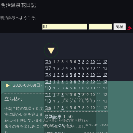
明治温泉花日記
明治温泉へようこそ。
'06
1
2
3
4
5
6
7
8
9
10
11
12
'07
1
2
3
4
5
6
7
8
9
10
11
12
'08
1
2
3
4
5
6
7
8
9
10
11
12
'09
1
2
3
4
5
6
7
8
9
10
11
12
2026-08-09(日)
'10
1
2
3
4
5
6
7
8
9
10
11
12
'11
1
2
3
4
5
6
7
8
9
10
11
12
立ち枯れ
#86 '06 11/27 14:09
'13
1
2
3
4
5
6
7
8
9
10
11
12
'15
1
2
3
4
5
6
7
8
9
10
11
12
今朝７時の気温＋５度小雨
実に暖かい朝を迎えました。
最新記事
1-50
花は何も咲いていませんが咲いた後の立ち枯れが
#789:
ふゆだより
@ '15 3/1 01:23
来年の春を楽しみにしているような気がしまし
た。