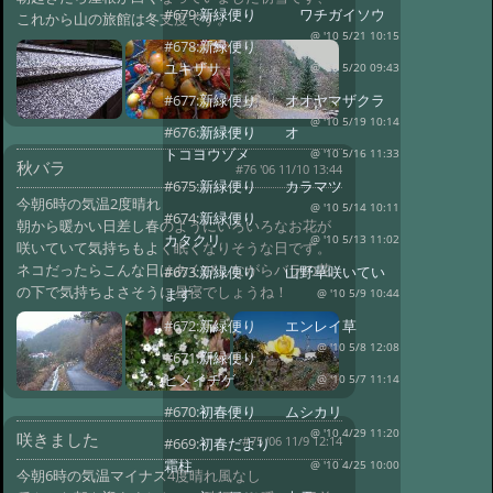
#679:
新緑便り ワチガイソウ
これから山の旅館は冬支度です。
@ '10 5/21 10:15
#678:
新緑便り
ユキザサ
@ '10 5/20 09:43
#677:
新緑便り オオヤマザクラ
@ '10 5/19 10:14
#676:
新緑便り オ
トコヨウゾメ
@ '10 5/16 11:33
秋バラ
#76 '06 11/10 13:44
#675:
新緑便り カラマツ
今朝6時の気温2度晴れ
@ '10 5/14 10:11
#674:
新緑便り
朝から暖かい日差し春のようにいろいろなお花が
カタクリ
@ '10 5/13 11:02
咲いていて気持ちもよく眠くなりそうな日です。
ネコだったらこんな日はあくびしながらバラの花
#673:
新緑便り 山野草咲いてい
の下で気持ちよさそうに昼寝でしょうね！
ます
@ '10 5/9 10:44
#672:
新緑便り エンレイ草
@ '10 5/8 12:08
#671:
新緑便り
ヒメイチゲ
@ '10 5/7 11:14
#670:
初春便り ムシカリ
@ '10 4/29 11:20
咲きました
#75 '06 11/9 12:14
#669:
初春だより
霜柱
@ '10 4/25 10:00
今朝6時の気温マイナス4度晴れ風なし