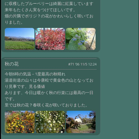
#644:
冬便り 氷柱公園
に収穫したブルーベリーは綺麗に紅葉しています
@ '10 1/20 11:46
来年もたくさん実をつけてほしいです。
#643:
冬便り 冬ち
畑の片隅でポリジ？の花がかわいらしく咲いてお
ゃんお昼寝
@ '10 1/19 11:44
りました。
#642:
冬便り 家族で日向ぼっこ
@ '10 1/17 10:46
#641:
冬便り 山の
停留所
@ '10 1/16 11:52
#640:
冬便り どんどん焼
@ '10 1/15 10:35
#639:
冬便り まゆ玉
秋の花
#71 '06 11/5 12:24
@ '10 1/14 10:28
#638:
冬便り 松笠
今朝6時の気温－1度最高の秋晴れ
@ '10 1/13 10:56
#637:
冬便り 何
湯道街道の山々は今唐松で黄金色の山となってお
の形？
@ '10 1/11 09:50
り見事です、見る価値
#636:
冬便り カモシカ
あります、今日は暖かく秋の行楽には最高の一日
@ '10 1/9 10:27
です。
#635:
冬便り 冬のオ
里では秋の花？春咲く花が咲いておりました。
オヤマレンゲの芽
@ '10 1/8 10:23
#634:
冬便り リョウブ
@ '10 1/7 11:01
#633:
冬便り ししう
どの花
@ '10 1/5 11:28