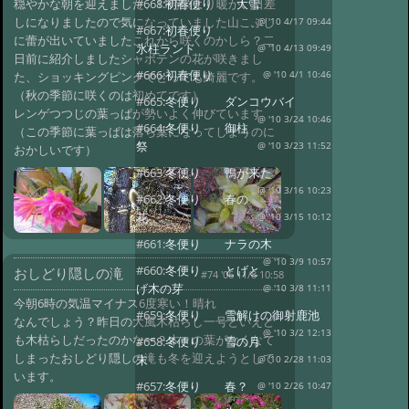
穏やかな朝を迎えました、11時頃より暖かい日差
#668:
初春便り 大雪
しになりましたので気になっていました山こぶし
@ '10 4/17 09:44
#667:
初春便り
に蕾が出いていましたこれから咲くのかしら？二
氷柱ランド
@ '10 4/13 09:49
日前に紹介しましたシャボテンの花が咲きまし
#666:
初春便り
た、ショッキングピンクでとっても綺麗です。
@ '10 4/1 10:46
（秋の季節に咲くのは初めてです）
#665:
冬便り ダンコウバイ
レンゲつつじの葉っぱが勢いよく伸びています
@ '10 3/24 10:46
#664:
冬便り 御柱
（この季節に葉っぱは落ち葉になってしまうのに
祭
@ '10 3/23 11:52
おかしいです）
#663:
冬便り 鴨が来た
@ '10 3/16 10:23
#662:
冬便り 春の
花
@ '10 3/15 10:12
#661:
冬便り ナラの木
@ '10 3/9 10:57
#660:
冬便り とげと
おしどり隠しの滝
#74 '06 11/8 10:58
げ木の芽
@ '10 3/8 11:11
今朝6時の気温マイナス6度寒い！晴れ
#659:
冬便り 雪解けの御射鹿池
なんでしょう？昨日の大風木枯らし一号といえど
@ '10 3/2 12:13
も木枯らしだったのかなー？木々の葉がなくなて
#658:
冬便り 雪の月
しまったおしどり隠しの滝も冬を迎えようとして
末
@ '10 2/28 11:03
います。
#657:
冬便り 春？
@ '10 2/26 10:47