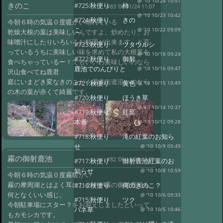
@ '10 10/24 10:51
きのこ
#725:
秋便り 柿
#83 '06 11/24 11:07
@ '10 10/23 10:42
#724:
秋便り きの
今朝６時の気温０度暖かい晴れている
こ
@ '10 10/22 09:09
乾燥大根の葉は美味しいんですよ、炒めたり、お
味噌汁にしたりいろいろお料理が出来ます、と言
#723:
秋便り ツタウルシ
っているうちに美味しい味を求めて私の大根葉を
@ '10 10/18 09:24
#722:
秋便り 御射
食べちゃっているー！でもいいわ美味しいのなら
鹿池でのんびりと
@ '10 10/16 09:47
沢山食べてね鹿君
庭にいまどき変なきのこが！湯道街道沿いのなら
#721:
秋便り 黄色
@ '10 10/15 10:49
の木の葉が赤くて綺麗です。
#720:
秋便り ほうき草
@ '10 10/14 10:37
#719:
秋便り 紅葉
本番
@ '10 10/12 09:28
#718:
秋便り 滝の紅葉のお知ら
せ
@ '10 10/9 09:49
霧の御射鹿池
#82 '06 11/23 11:02
#717:
秋便り 御射鹿池紅葉のお
知らせ
@ '10 10/8 10:59
今朝６時の気温０度霧暖かい
霧の摩周湖とはよく耳にしますが霧の御射鹿池も
#716:
秋便り 何のきのこ？
何となくいい感じ。
@ '10 10/6 09:33
#715:
秋便り ツク
今朝駐車場にスター？をお迎えしましたといって
バネ草
@ '10 10/5 10:46
もカモシカです。