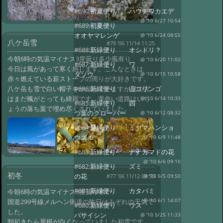
#690:
初夏便り ハウチワカエデ
@ '10 6/27 10:54
#689:
初夏便り
オオヤマレンゲ
@ '10 6/24 08:55
八ケ岳雪
#78 '06 11/14 11:25
#688:
新緑便り オシドリ？
今朝6時の気温マイナス3度曇り多少風有り
@ '10 6/20 11:02
#687:
新緑便り ワ
今日は風があって寒く感じます。こんなときは
ダソウ
@ '10 6/15 10:58
赤々燃えている薪ストーブの周りが大好きです。
八ケ岳も雪で白い帽子をかぶっていますが里の方
#686:
新緑便り 山コリンゴ
はまだ楓がとっても綺麗です。黄色い道路はいち
@ '10 6/14 10:33
#685:
新緑便り 四
ょうの落ち葉で埋め尽くされていました。
つ葉のクローバー
@ '10 6/12 08:32
#684:
新緑便り ミヤマハンショ
ウズル
@ '10 6/9 11:48
#683:
新緑便り ナナカマドの花
@ '10 6/6 09:10
#682:
新緑便り ズミ
初冬
の花
#77 '06 11/12 09:50
@ '10 6/5 09:50
#681:
新緑便り カタバミ
今朝6時の気温マイナス3度曇り寒い
国道299号線メルヘン街道の昨日はみぞれの天気で
@ '10 6/1 14:07
#680:
新緑便り ウス
した。
バサイシン
@ '10 5/25 11:33
朝起きたら屋根が白くなっていました初雪です、