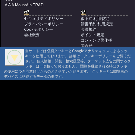
#609:
秋便り メルヘンチックな
A A A MountAin TRAD
山々
@ '09 10/24 10:39
セキュリティポリシー
仮予約 利用規定
#608:
秋便り ダンコウバイ
プライバシーポリシー
請書予約 利用規定
@ '09 10/22 10:24
#607:
秋便り 御岳
Cookie ポリシー
会員規約
山の雪と朝焼け
@ '09 10/21 08:41
会社概要
ポイント規定
コンテンツ著作権
#606:
秋便り 皆で何してる？
問合せ
@ '09 10/20 10:08
当サイトでは必須クッキーとGoogleアナリティクスによるクッ
#605:
秋便り 何処
マウンテントラッド株式会社
キーを使用しております。 詳細は、クッキーポリシーをご覧くだ
〒386-1211 長野県上田市下之郷692
も紅葉
@ '09 10/19 10:13
さい。 個人情報、閲覧・検索履歴等、ターゲット広告に関するク
0268371176
ッキーは一切扱っておりません。 閲覧を継続される時はクッキー
#604:
秋便り 霧立ち込める御射
の使用につき同意頂けたものとさせていただきます。 クッキーとは閲覧者の
© 1999-2026
MountAin TRAD
® Inc. https://www.mountaintrad.co.jp
鹿池
@ '09 10/18 09:36
デバイスに格納するデータの事です。
#603:
秋便り 今朝の紅葉
@ '09 10/16 08:36
#602:
秋便り 撮影
@ '09 10/15 10:25