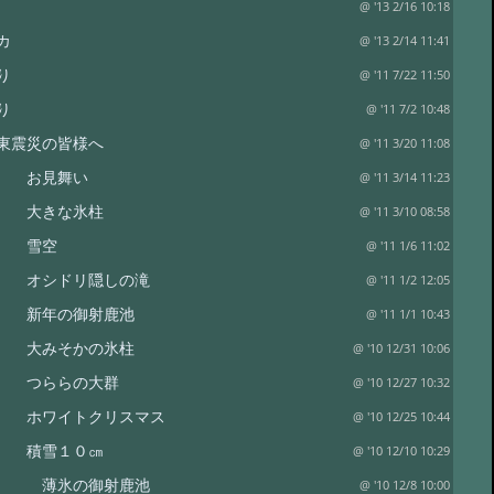
@ '13 2/16 10:18
カ
@ '13 2/14 11:41
り
@ '11 7/22 11:50
り
@ '11 7/2 10:48
東震災の皆様へ
@ '11 3/20 11:08
り お見舞い
@ '11 3/14 11:23
り 大きな氷柱
@ '11 3/10 08:58
り 雪空
@ '11 1/6 11:02
 オシドリ隠しの滝
@ '11 1/2 12:05
 新年の御射鹿池
@ '11 1/1 10:43
 大みそかの氷柱
@ '10 12/31 10:06
り つららの大群
@ '10 12/27 10:32
 ホワイトクリスマス
@ '10 12/25 10:44
り 積雪１０㎝
@ '10 12/10 10:29
り 薄氷の御射鹿池
@ '10 12/8 10:00