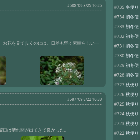
#588 '09 8/25 10:25
#735:
冬便
#734:
初冬
#733:
初冬
#732:
初冬
）お花を見て歩くのには、日差も弱く素晴らしい一
#731:
初冬
#730:
初冬
#729:
初冬
#728:
初冬
#727:
秋便り
#726:
秋便り
#587 '09 8/22 10:33
#725:
秋便
#724:
秋便
#723:
秋便
曜日は晴れ間が出てきて良かった。
#722:
秋便り