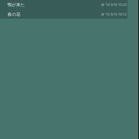
り 鴨が来た
@ '10 3/16 10:23
り 春の花
@ '10 3/15 10:12
り ナラの木
@ '10 3/9 10:57
 とげとげ木の芽
@ '10 3/8 11:11
 雪解けの御射鹿池
@ '10 3/2 12:13
り 雪の月末
@ '10 2/28 11:03
り 春？
@ '10 2/26 10:47
 氷の向こうは？
@ '10 2/17 10:22
 冬の 湯道街道
@ '10 2/16 09:39
り 鳥
@ '10 2/15 09:48
 イルミネーション
@ '10 2/14 08:32
り 氷の芸術
@ '10 2/13 10:25
より 蓼科湖
@ '10 2/9 12:30
り 積雪３０㎝
@ '10 2/2 10:06