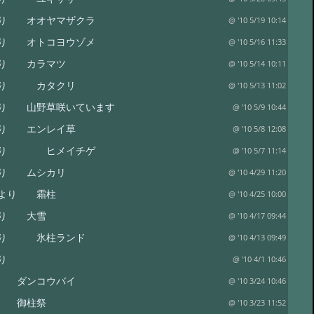
り オオヤマザクラ
@ '10 5/19 10:14
り オトコヨウゾメ
@ '10 5/16 11:33
便り カラマツ
@ '10 5/14 10:11
便り カタクリ
@ '10 5/13 11:02
り 山野草咲いています
@ '10 5/9 10:44
便り エンレイ草
@ '10 5/8 12:08
便り ヒメイチゲ
@ '10 5/7 11:14
便り ムシカリ
@ '10 4/29 11:20
だより 霜柱
@ '10 4/25 10:00
便り 大雪
@ '10 4/17 09:44
便り 氷柱ランド
@ '10 4/13 09:49
り
@ '10 4/1 10:46
り ダンコウバイ
@ '10 3/24 10:46
り 御柱祭
@ '10 3/23 11:52