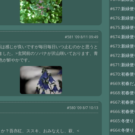
#677:
新緑便
#676:
新緑便
#675:
新緑
#674:
新緑
#581 '09 8/11 09:49
#673:
新緑便
は感じが良いですが毎日毎日いつ止むのかと思うと
ました。>玄関前のソバナが沢山咲いております、青
#672:
新緑
色が鮮やかです。
#671:
新緑
#670:
初春
#669:
初春
#668:
初春
#667:
初春
#580 '09 8/7 10:13
#666:
初春便
#665:
冬便
#664:
冬便
うか？吾亦紅、ススキ、おみなえし、萩、<