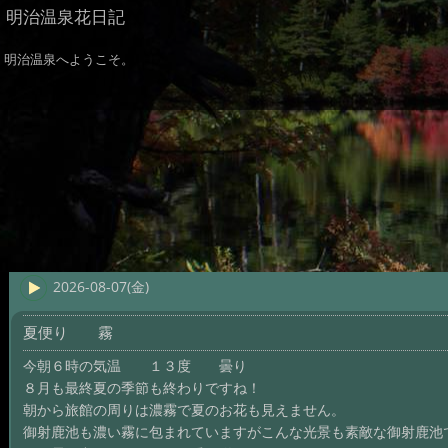
明治温泉花日記
明治温泉へようこそ。
2026-08-07(金)
夏便り 霧
今朝６時の気温 １３度 曇り
８月も最終夏の季節も終わりですね！
朝から旅館の周りは濃霧で夏のお花も見えません。
御射鹿池も濃い霧に包まれていますがこんな光景も素敵な御射鹿池