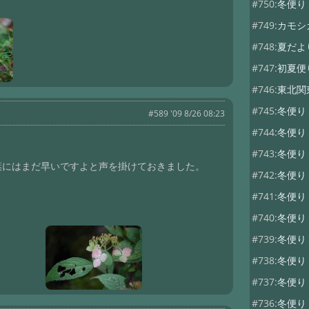
#750:
冬便り
#749:
カモシ
#748:
夏だよ
#747:
初夏便
#746:
東北関
#745:
冬便
#589 '09 8/26 08:23
#744:
冬便
#743:
冬便
葉にはまだ早いですよと声を掛けておきました。
#742:
冬便り
#741:
冬便り
#740:
冬便り
#739:
冬便
#738:
冬便り
#737:
冬便
#736:
冬便