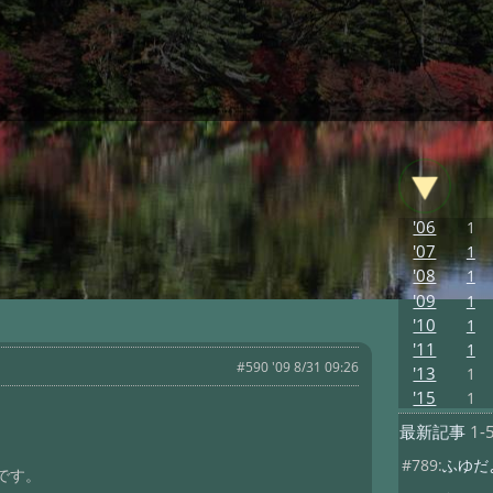
'06
1
'07
1
'08
1
'09
1
'10
1
'11
1
#590 '09 8/31 09:26
'13
1
'15
1
最新記事
1-
#789:
ふゆだ
です。