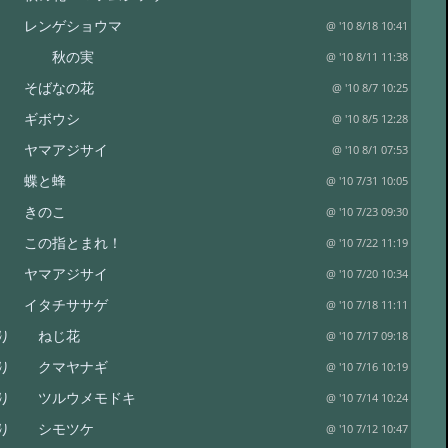
 レンゲショウマ
@ '10 8/18 10:41
り 秋の実
@ '10 8/11 11:38
り そばなの花
@ '10 8/7 10:25
り ギボウシ
@ '10 8/5 12:28
り ヤマアジサイ
@ '10 8/1 07:53
り 蝶と蜂
@ '10 7/31 10:05
り きのこ
@ '10 7/23 09:30
 この指とまれ！
@ '10 7/22 11:19
り ヤマアジサイ
@ '10 7/20 10:34
り イタチササゲ
@ '10 7/18 11:11
便り ねじ花
@ '10 7/17 09:18
便り クマヤナギ
@ '10 7/16 10:19
り ツルウメモドキ
@ '10 7/14 10:24
便り シモツケ
@ '10 7/12 10:47