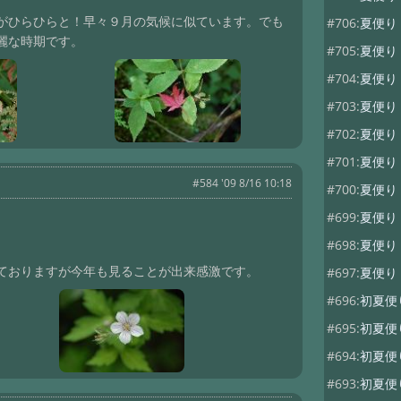
がひらひらと！早々９月の気候に似ています。でも
#706:
夏便り
麗な時期です。
#705:
夏便
#704:
夏便
#703:
夏便
#702:
夏便
#701:
夏便
#584 '09 8/16 10:18
#700:
夏便
#699:
夏便り
#698:
夏便
ておりますが今年も見ることが出来感激です。
#697:
夏便
#696:
初夏
#695:
初夏
#694:
初夏便
#693:
初夏