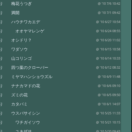
便り 梅花うつぎ
@ '10 7/6 10:42
便り 満開
@ '10 7/1 09:42
り ハウチワカエデ
@ '10 6/27 10:54
便り オオヤマレンゲ
@ '10 6/24 08:55
便り オシドリ？
@ '10 6/20 11:02
便り ワダソウ
@ '10 6/15 10:58
便り 山コリンゴ
@ '10 6/14 10:33
り 四つ葉のクローバー
@ '10 6/12 08:32
り ミヤマハンショウズル
@ '10 6/9 11:48
り ナナカマドの花
@ '10 6/6 09:10
便り ズミの花
@ '10 6/5 09:50
便り カタバミ
@ '10 6/1 14:07
り ウスバサイシン
@ '10 5/25 11:33
便り ワチガイソウ
@ '10 5/21 10:15
便り ユキザサ
@ '10 5/20 09:43