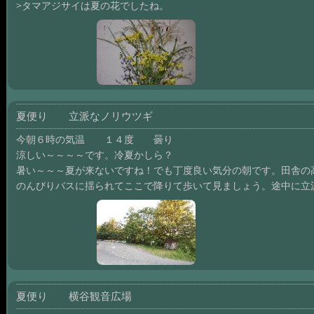
>タマアジサイは夏の花でしたね。
夏便り 立派なノリウツギ
今朝６時の気温 １４度 曇り
涼しい～～～～です。冷夏かしら？
暑い～～～夏が来ないですね！でも丁度良い気分の朝です。田舎の
のんびりバスに揺られてここで降りて歩いて見ましょう。途中に立
夏便り 横谷観音広場