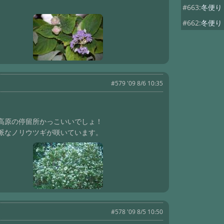
#663:
冬便
#662:
冬便
#661:
冬便
#660:
冬便り
#659:
冬便り
#579 '09 8/6 10:35
#658:
冬便
#657:
冬便
#656:
冬便り
高原の停留所かっこいいでしょ！
#655:
冬便り
派なノリウツギが咲いています。
#654:
冬便
#653:
冬便り
#652:
冬便
#651:
冬だ
#650:
冬便
#578 '09 8/5 10:50