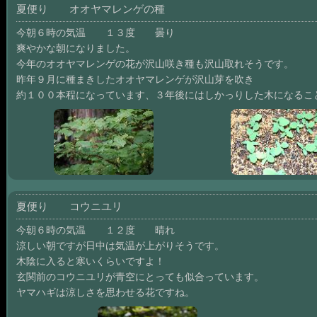
夏便り オオヤマレンゲの種
今朝６時の気温 １３度 曇り
爽やかな朝になりました。
今年のオオヤマレンゲの花が沢山咲き種も沢山取れそうです。
昨年９月に種まきしたオオヤマレンゲが沢山芽を吹き
約１００本程になっています、３年後にはしかっりした木になるこ
夏便り コウニユリ
今朝６時の気温 １２度 晴れ
涼しい朝ですが日中は気温が上がりそうです。
木陰に入ると寒いくらいですよ！
玄関前のコウニユリが青空にとっても似合っています。
ヤマハギは涼しさを思わせる花ですね。