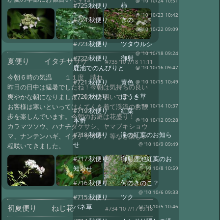
@ '10 10/24 10:51
#725:
秋便り 柿
@ '10 10/23 10:42
#724:
秋便り きの
こ
@ '10 10/22 09:09
#723:
秋便り ツタウルシ
@ '10 10/18 09:24
#722:
秋便り 御射
夏便り イタチササゲ
#735 '10 7/18 11:11
鹿池でのんびりと
@ '10 10/16 09:47
今朝６時の気温 １１度 晴れ
#721:
秋便り 黄色
@ '10 10/15 10:49
昨日の日中は猛暑でしたね！今朝は気持ちの良い
#720:
秋便り ほうき草
爽やかな朝になりました。しのぎ易いです。
お客様は寒いといってはんてんを着て渓流のお散
@ '10 10/14 10:37
#719:
秋便り 紅葉
歩を楽しんでいます。今朝のお庭は花盛り！
本番
@ '10 10/12 09:28
カラマツソウ、ハナチダケサシ、ヤマブキショウ
#718:
秋便り 滝の紅葉のお知ら
マ、ナンテンハギ、イタチササゲ、等など楽しい
せ
@ '10 10/9 09:49
程咲いてきました。
#717:
秋便り 御射鹿池紅葉のお
知らせ
@ '10 10/8 10:59
#716:
秋便り 何のきのこ？
@ '10 10/6 09:33
#715:
秋便り ツク
バネ草
初夏便り ねじ花
@ '10 10/5 10:46
#734 '10 7/17 09:18