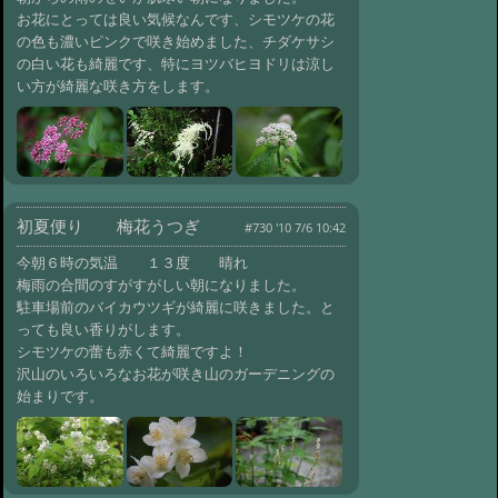
お花にとっては良い気候なんです、シモツケの花
#690:
初夏便り ハウチワカエデ
の色も濃いピンクで咲き始めました、チダケサシ
@ '10 6/27 10:54
#689:
初夏便り
の白い花も綺麗です、特にヨツバヒヨドリは涼し
オオヤマレンゲ
@ '10 6/24 08:55
い方が綺麗な咲き方をします。
#688:
新緑便り オシドリ？
@ '10 6/20 11:02
#687:
新緑便り ワ
ダソウ
@ '10 6/15 10:58
#686:
新緑便り 山コリンゴ
@ '10 6/14 10:33
初夏便り 梅花うつぎ
#730 '10 7/6 10:42
#685:
新緑便り 四
つ葉のクローバー
@ '10 6/12 08:32
今朝６時の気温 １３度 晴れ
#684:
新緑便り ミヤマハンショ
梅雨の合間のすがすがしい朝になりました。
ウズル
駐車場前のバイカウツギが綺麗に咲きました。と
@ '10 6/9 11:48
っても良い香りがします。
#683:
新緑便り ナナカマドの花
シモツケの蕾も赤くて綺麗ですよ！
@ '10 6/6 09:10
#682:
新緑便り ズミ
沢山のいろいろなお花が咲き山のガーデニングの
の花
@ '10 6/5 09:50
始まりです。
#681:
新緑便り カタバミ
@ '10 6/1 14:07
#680:
新緑便り ウス
バサイシン
@ '10 5/25 11:33