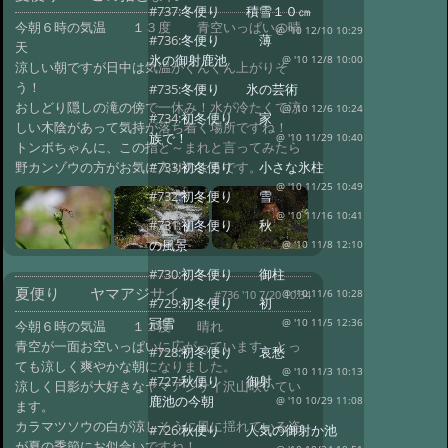
#737:
冬便り 積雪１０㎝
今朝６時の気温 １３度 青空いっぱいの晴
@ '10 12/10 10:29
#736:
冬便り 薄
天
氷の御射鹿池
@ '10 12/8 10:00
涼しい朝ですが日中は気温がぐんぐん上がりそ
う！
#735:
冬便り 氷の芸術
おしどり隠しの滝の傍で一休み！水が冷たくて涼
@ '10 12/6 10:24
#734:
初冬便り 家
しい木陰があって気持が落ち着く場所ですね！
族で！
@ '10 11/29 10:40
トンボちゃんに、この指と～まれと言ってみたら
野カンゾウの方がお気に入りのようです。
#733:
初冬便り 小さな氷柱
@ '10 11/25 10:49
#732:
初冬便り 雪
@ '10 11/16 10:41
#731:
初冬便り 秋
の風景
@ '10 11/8 12:10
#730:
初冬便り 御柱
夏便り ヤマアジサイ
#736 '10 7/20 10:34
@ '10 11/6 10:28
#729:
初冬便り 初
冠雪
@ '10 11/5 12:36
今朝６時の気温 １１度 晴れ
青空が一面お空いっぱいに広がっています。とっ
#728:
初冬便り 哀愁
ても涼しく爽やかな朝になりました。
@ '10 11/3 10:13
#727:
秋便り 御射
涼しく日影が大好きなヤマアジサイ沢山咲いてい
鹿池の今朝
@ '10 10/29 11:08
ます。
カラマツソウの白が涼しそうに風に揺れている姿
#726:
秋便り 人気の御射か池
が夏の季節にお似合いですね！