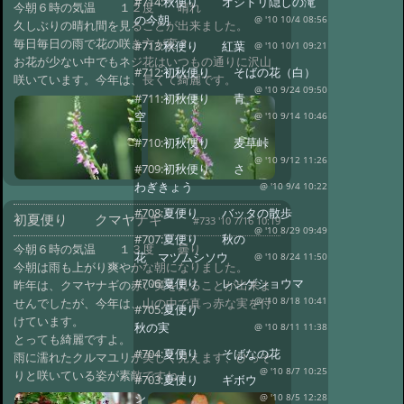
#714:
秋便り オシドリ隠しの滝
今朝６時の気温 １２度 晴れ
の今朝
@ '10 10/4 08:56
久しぶりの晴れ間を見ることが出来ました。
毎日毎日の雨で花の咲き方が変？
#713:
秋便り 紅葉
@ '10 10/1 09:21
お花が少ない中でもネジ花はいつもの通りに沢山
#712:
初秋便り そばの花（白）
咲いています。今年は、長くて綺麗です。
@ '10 9/24 09:50
#711:
初秋便り 青
空
@ '10 9/14 10:46
#710:
初秋便り 麦草峠
@ '10 9/12 11:26
#709:
初秋便り さ
わぎきょう
@ '10 9/4 10:22
#708:
夏便り バッタの散歩
初夏便り クマヤナギ
#733 '10 7/16 10:19
@ '10 8/29 09:49
#707:
夏便り 秋の
今朝６時の気温 １３度 曇り
花 マツムシソウ
@ '10 8/24 11:50
今朝は雨も上がり爽やかな朝になりました。
#706:
夏便り レンゲショウマ
昨年は、クマヤナギの赤い実を見ることが出来ま
せんでしたが、今年は、山の中で真っ赤な実を付
@ '10 8/18 10:41
#705:
夏便り
けています。
秋の実
@ '10 8/11 11:38
とっても綺麗ですよ。
#704:
夏便り そばなの花
雨に濡れたクルマユリが美しく見えます、ひっそ
@ '10 8/7 10:25
りと咲いている姿が素敵ですね！
#703:
夏便り ギボウ
シ
@ '10 8/5 12:28