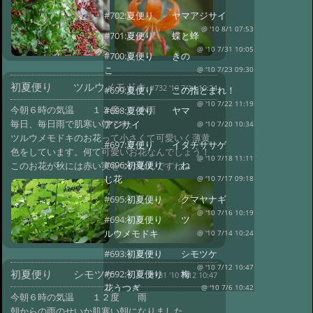
#702:
夏便り ヤマアジサイ
@ '10 8/1 07:53
#701:
夏便り 蝶と蜂
@ '10 7/31 10:05
#700:
夏便り きの
こ
@ '10 7/23 09:30
初夏便り ツルウメモドキ
#732 '10 7/14 10:24
#699:
夏便り この指とまれ！
@ '10 7/22 11:19
今朝６時の気温 １３度 小雨
#698:
夏便り ヤマ
毎日、毎日雨で肌寒い朝です。
アジサイ
@ '10 7/20 10:34
ツルウメモドキのお花って小さくて可愛いく薄黄
#697:
夏便り イタチササゲ
色をしています。何て可愛いお花なんでしょう！
@ '10 7/18 11:11
#696:
初夏便り ね
このお花が秋には赤い実をつけるんですね。
じ花
@ '10 7/17 09:18
#695:
初夏便り クマヤナギ
@ '10 7/16 10:19
#694:
初夏便り ツ
ルウメモドキ
@ '10 7/14 10:24
#693:
初夏便り シモツケ
@ '10 7/12 10:47
初夏便り シモツケ
#692:
初夏便り 梅
#731 '10 7/12 10:47
花うつぎ
@ '10 7/6 10:42
今朝６時の気温 １２度 雨
#691:
初夏便り 満開
@ '10 7/1 09:42
朝からの雨のせいか肌寒い朝になりました。