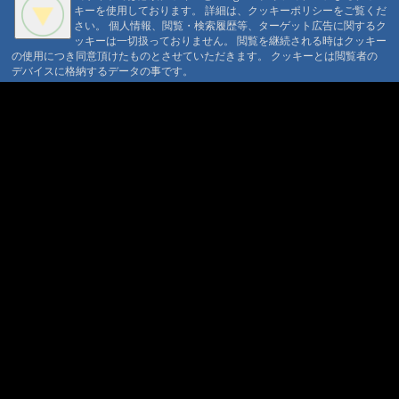
#668:
初春便り 大雪
キーを使用しております。 詳細は、クッキーポリシーをご覧くだ
〒386-1211 長野県上田市下之郷692
@ '10 4/17 09:44
さい。 個人情報、閲覧・検索履歴等、ターゲット広告に関するク
#667:
初春便り
0268371176
ッキーは一切扱っておりません。 閲覧を継続される時はクッキー
氷柱ランド
@ '10 4/13 09:49
の使用につき同意頂けたものとさせていただきます。 クッキーとは閲覧者の
© 1999-2026
MountAin TRAD
® Inc. https://www.mountaintrad.co.jp
デバイスに格納するデータの事です。
#666:
初春便り
@ '10 4/1 10:46
#665:
冬便り ダンコウバイ
@ '10 3/24 10:46
#664:
冬便り 御柱
祭
@ '10 3/23 11:52
#663:
冬便り 鴨が来た
@ '10 3/16 10:23
#662:
冬便り 春の
花
@ '10 3/15 10:12
#661:
冬便り ナラの木
@ '10 3/9 10:57
#660:
冬便り とげと
げ木の芽
@ '10 3/8 11:11
#659:
冬便り 雪解けの御射鹿池
@ '10 3/2 12:13
#658:
冬便り 雪の月
末
@ '10 2/28 11:03
#657:
冬便り 春？
@ '10 2/26 10:47