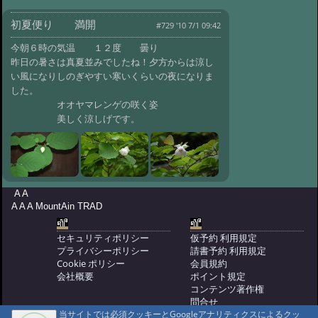
#679:
新緑便り ワチガイソウ
初夏便り 満開
@ '10 5/21 10:15
#729 '10 7/1 09:42
#678:
新緑便り
ユキザサ
@ '10 5/20 09:43
今朝６時の気温 １２度 曇り
昨日の暑さは真夏並みでしたね！夕方からは涼し
#677:
新緑便り オオヤマザクラ
い風になりしのぎやすい寒いくらいの夜になりま
@ '10 5/19 10:14
#676:
新緑便り オ
した。
トコヨウゾメ
@ '10 5/16 11:33
オオヤマレンゲの咲く姿
美しく涼しげです。
#675:
新緑便り カラマツ
@ '10 5/14 10:11
#674:
新緑便り
カタクリ
@ '10 5/13 11:02
#673:
新緑便り 山野草咲いてい
ます
@ '10 5/9 10:44
A A
A A A MountAin TRAD
#672:
新緑便り エンレイ草
@ '10 5/8 12:08
#671:
新緑便り
セキュリティポリシー
仮予約 利用規定
ヒメイチゲ
@ '10 5/7 11:14
プライバシーポリシー
請書予約 利用規定
Cookie ポリシー
会員規約
#670:
初春便り ムシカリ
会社概要
ポイント規定
@ '10 4/29 11:20
#669:
初春だより
コンテンツ著作権
霜柱
問合せ
@ '10 4/25 10:00
当サイトでは必須クッキーとGoogleアナリティクスによるクッ
マウンテントラッド株式会社