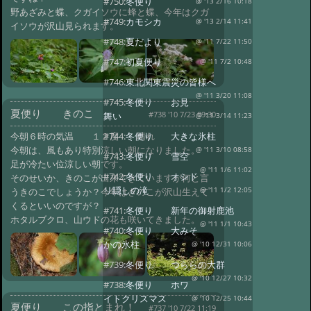
#750:
冬便り
@ '13 2/16 10:18
野あざみと蝶、クガイソウに蜂と蝶、今年はクガ
#749:
カモシカ
@ '13 2/14 11:41
イソウが沢山見られます。
#748:
夏だより
@ '11 7/22 11:50
#747:
初夏便り
@ '11 7/2 10:48
#746:
東北関東震災の皆様へ
@ '11 3/20 11:08
#745:
冬便り お見
夏便り きのこ
#738 '10 7/23 09:30
舞い
@ '11 3/14 11:23
今朝６時の気温 １２度 晴れ
#744:
冬便り 大きな氷柱
今朝は、風もあり特別涼しい朝になりました。
@ '11 3/10 08:58
#743:
冬便り 雪空
足が冷たい位涼しい朝です。
@ '11 1/6 11:02
#742:
冬便り オシド
そのせいか、きのこが出来てきていますが何と言
リ隠しの滝
うきのこでしょうか？今年はきのこが沢山生えて
@ '11 1/2 12:05
くるといいのですが？
#741:
冬便り 新年の御射鹿池
ホタルブクロ、山ウドの花も咲いてきました。
@ '11 1/1 10:43
#740:
冬便り 大みそ
かの氷柱
@ '10 12/31 10:06
#739:
冬便り つららの大群
@ '10 12/27 10:32
#738:
冬便り ホワ
イトクリスマス
@ '10 12/25 10:44
夏便り この指とまれ！
#737 '10 7/22 11:19