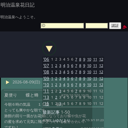
明治温泉花日記
明治温泉へようこそ。
'06
1
2
3
4
5
6
7
8
9
10
11
12
'07
1
2
3
4
5
6
7
8
9
10
11
12
'08
1
2
3
4
5
6
7
8
9
10
11
12
'09
1
2
3
4
5
6
7
8
9
10
11
12
2026-08-09(日)
'10
1
2
3
4
5
6
7
8
9
10
11
12
'11
1
2
3
4
5
6
7
8
9
10
11
12
夏便り 蝶と蜂
#739 '10 7/31 10:05
'13
1
2
3
4
5
6
7
8
9
10
11
12
'15
1
2
3
4
5
6
7
8
9
10
11
12
今朝６時の気温 １５度 曇り
とっても爽やかな朝です。
最新記事
1-50
旅館の回り一面がお花畑になっており蝶や虫が花
#789:
ふゆだより
@ '15 3/1 01:23
の蜜を求めて元気に飛び交っている姿がかわいい
ですね！