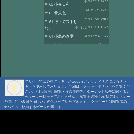
@ '11 2/11 20:39
#163:
小春日和
@ '11 2/6 16:58
#162:
雪景色
@ '11 1/31 20:51
#161:
行って来まし
た。
@くにこ '11 1/15 21:40
#161:
小鳥の食堂
@ '11 1/14 21:27
#160:
あけましておめでとうござい
ます。
@ '11 1/1 22:24
#159:
花三題
@ '10 12/25 21:32
#158:
氷燈篭点灯式
@ '10 12/1 23:16
#157:
今日は疲れました。
当サイトでは必須クッキーとGoogleアナリティクスによるクッ
@ '10 11/29 22:37
#156:
寒い朝です。
キーを使用しております。 詳細は、クッキーポリシーをご覧くだ
さい。 個人情報、閲覧・検索履歴等、ターゲット広告に関するク
@ '10 11/19 22:16
#155:
そろそろ冬支度
ッキーは一切扱っておりません。 閲覧を継続される時はクッキー
@ '10 11/4 10:30
の使用につき同意頂けたものとさせていただきます。 クッキーとは閲覧者の
#154:
白い峰
デバイスに格納するデータの事です。
@ '10 10/27 22:12
#153:
ふじばかまとア
サギマダラ
@ '10 10/19 21:39
A A
A A A MountAin TRAD
#152:
お客様
@ '10 10/14 22:20