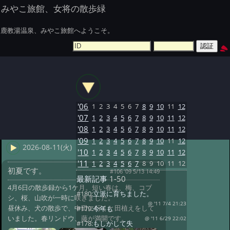
みやこ旅館、女将の散歩緑
鹿教湯温泉、みやこ旅館へようこそ。
'06
1
2
3
4
5
6
7
8
9
10
11
12
'07
1
2
3
4
5
6
7
8
9
10
11
12
'08
1
2
3
4
5
6
7
8
9
10
11
12
'09
1
2
3
4
5
6
7
8
9
10
11
12
2026-08-11(火)
'10
1
2
3
4
5
6
7
8
9
10
11
12
'11
1
2
3
4
5
6
7
8
9
10
11
12
初夏です。
#106 '09 5/13 14:49
最新記事
1-50
4月6日の散歩録から1ケ月。短い春は、梅、コブ
#180:
立派に育ちました。
シ、桜、山吹が一時に咲きました。
@ '11 7/4 21:23
昼休み、犬の散歩で、中田に行くと田植えをして
#179:
今年も
いました。春リンドウ、藤が満開です。
@ '11 6/29 22:02
#178:
もしかして失