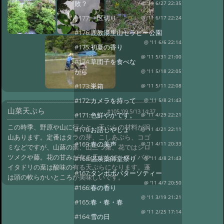
敗？
@ '11 6/27 22:35
#177:
一区切り
@ '11 6/17 22:24
#176:
鹿教湯里山セラピー公園
@ '11 6/6 22:14
#175:
初夏の香り
@ '11 5/31 21:00
#174:
草団子を食べな
がら
@ '11 5/18 22:05
#173:
巣箱
@ '11 5/11 22:08
#172:
カメラを持って
@ '11 5/8 21:43
山菜天ぷら
#105 '09 5/13 14:37
#171:
色鮮やかです。
@ '11 4/29 22:21
この時季、野原や山に行くと、天ぷらの材料が沢
#170:
お話しやしょ
@ '11 4/21 22:11
山あります。定番はタラの芽、こしあぶら、コゴ
#169:
春の美声
@ '11 4/11 20:33
ミなどですが、山蕗の葉、山三つ葉、花ではシロ
ツメクや藤。花の甘みが有る天ぷらに、スイバや
#168:
温泉薬師堂祭り
@ '11 4/8 21:43
イタドリの葉は酸味の有る天ぷらになります。蓬
#167:
タンポポバターソティー
は頭の軟らかいところが美味しいです。
@ '11 4/7 20:50
#166:
春の香り
@ '11 3/19 21:21
#165:
春・春・春
@ '11 2/25 17:14
#164:
雪の日