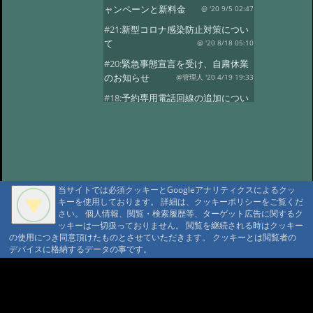
ャンペーンと新料金
@ '20 9/5 02:47
#21:
新型コロナ感染防止対策につい
て
@ '20 8/18 05:10
#20:
緊急事態宣言を受け、自粛休業
のお知らせ
@管理人 '20 4/19 19:33
#18:
予約専用電話回線の追加につい
て
@ '19 4/8 21:17
#17:
今期
@ '19 3/26 11:00
#16:
今期の営業
@ '18 11/7 05:51
#15:
満室の日
@ '18 9/15 03:40
当サイトでは必須クッキーとGoogleアナリティクスによるクッ
#13:
ご計画の方に
@ '18 7/23 00:55
キーを使用しております。 詳細は、クッキーポリシーをご覧くだ
#12:
4月中頃営業はじめます
さい。 個人情報、閲覧・検索履歴等、ターゲット広告に関するク
ッキーは一切扱っておりません。 閲覧を継続される時はクッキー
@ '18 3/17 00:44
#11:
今年の小屋締め、
の使用につき同意頂けたものとさせていただきます。 クッキーとは閲覧者の
冬期休業
@ '17 11/14 06:28
デバイスに格納するデータの事です。
#10:
10月の満室
@ '17 9/1 02:37
A A
#9:
満室の日
@ '17 5/25 00:31
A A A MountAin TRAD
#8:
5月
@ '17 5/11 02:19