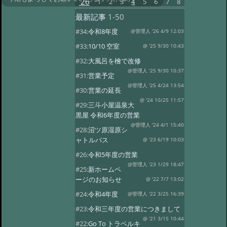
'26
1
2
3
4
5
6
7
8
最新記事
1-50
#34:
令和8年度
@管理人 '26 4/9 12:03
#33:
10/10 空室
@ '25 9/30 10:43
#32:
大風呂を檜で改修
@管理人 '25 9/30 10:37
#31:
営業予定
@管理人 '25 4/24 13:54
#30:
営業の延長
@ '24 10/25 11:57
#29:
三斗小屋温泉大
黒屋 令和6年度の営業
@管理人 '24 4/1 15:40
#28:
沼ツ原湿原シ
ャトルバス
@ '23 6/19 10:03
#26:
令和5年度の営業
@管理人 '23 1/29 18:47
#25:
新ホームペ
ージのお知らせ
@ '22 7/7 13:02
#24:
令和4年度
@管理人 '22 3/25 16:39
#23:
令和三年度の営業につきまして
@ '21 3/15 10:44
#22:
Go To トラベルキ