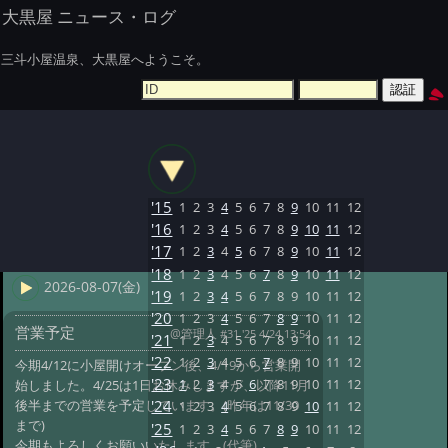
大黒屋 ニュース・ログ
三斗小屋温泉、大黒屋へようこそ。
'15
1
2
3
4
5
6
7
8
9
10
11
12
'16
1
2
3
4
5
6
7
8
9
10
11
12
'17
1
2
3
4
5
6
7
8
9
10
11
12
'18
1
2
3
4
5
6
7
8
9
10
11
12
2026-08-07(金)
'19
1
2
3
4
5
6
7
8
9
10
11
12
'20
1
2
3
4
5
6
7
8
9
10
11
12
営業予定
@管理人
#31 '25 4/24 13:54
'21
1
2
3
4
5
6
7
8
9
10
11
12
'22
1
2
3
4
5
6
7
8
9
10
11
12
今期4/12に小屋開けオープン後、4/19から営業開
'23
1
2
3
4
5
6
7
8
9
10
11
12
始しました。4/25は1日お休みしますが、以降11月
後半までの営業を予定しています。(昨年は11/30
'24
1
2
3
4
5
6
7
8
9
10
11
12
まで)
'25
1
2
3
4
5
6
7
8
9
10
11
12
今期もよろしくお願いいたします。(代筆)