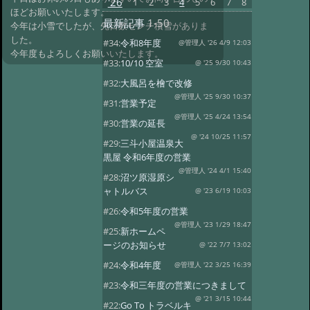
'26
1
2
3
4
5
6
7
8
ほどお願いいたします。
最新記事
1-50
今年は小雪でしたが、先日数センチ積雪がありま
した。
#34:
令和8年度
@管理人 '26 4/9 12:03
今年度もよろしくお願いいたします。
#33:
10/10 空室
@ '25 9/30 10:43
#32:
大風呂を檜で改修
@管理人 '25 9/30 10:37
#31:
営業予定
@管理人 '25 4/24 13:54
#30:
営業の延長
@ '24 10/25 11:57
#29:
三斗小屋温泉大
黒屋 令和6年度の営業
@管理人 '24 4/1 15:40
#28:
沼ツ原湿原シ
ャトルバス
@ '23 6/19 10:03
#26:
令和5年度の営業
@管理人 '23 1/29 18:47
#25:
新ホームペ
ージのお知らせ
@ '22 7/7 13:02
#24:
令和4年度
@管理人 '22 3/25 16:39
#23:
令和三年度の営業につきまして
@ '21 3/15 10:44
#22:
Go To トラベルキ