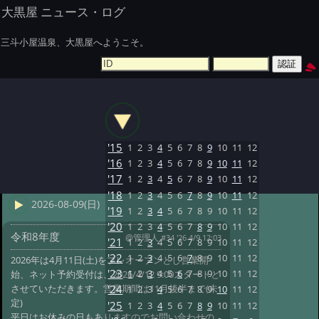
大黒屋 ニュース・ログ
三斗小屋温泉、大黒屋へようこそ。
'15
1
2
3
4
5
6
7
8
9
10
11
12
'16
1
2
3
4
5
6
7
8
9
10
11
12
'17
1
2
3
4
5
6
7
8
9
10
11
12
'18
1
2
3
4
5
6
7
8
9
10
11
12
2026-08-09(日)
'19
1
2
3
4
5
6
7
8
9
10
11
12
'20
1
2
3
4
5
6
7
8
9
10
11
12
令和8年度
@管理人
#34 '26 4/9 12:03
'21
1
2
3
4
5
6
7
8
9
10
11
12
'22
1
2
3
4
5
6
7
8
9
10
11
12
2026年は4月11日(土)をプレオープンとし営業開
'23
1
2
3
4
5
6
7
8
9
10
11
12
始、ネット予約受付は、2026/4/12 9:00スタートと
させていただきます。営業期間は11月後半まで(未
'24
1
2
3
4
5
6
7
8
9
10
11
12
定)
'25
1
2
3
4
5
6
7
8
9
10
11
12
平日はお休みの日もありますのでお問い合わせの