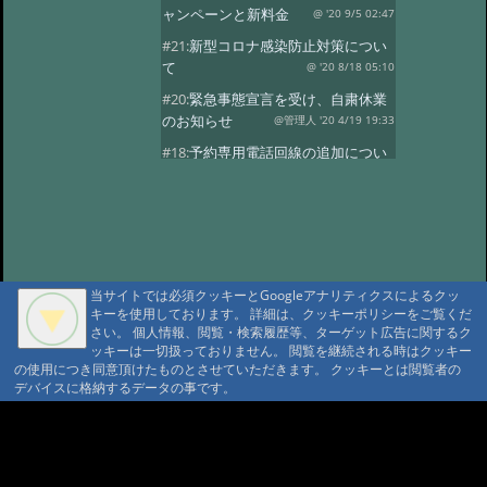
ャンペーンと新料金
@ '20 9/5 02:47
#21:
新型コロナ感染防止対策につい
て
@ '20 8/18 05:10
#20:
緊急事態宣言を受け、自粛休業
のお知らせ
@管理人 '20 4/19 19:33
#18:
予約専用電話回線の追加につい
て
@ '19 4/8 21:17
#17:
今期
@ '19 3/26 11:00
#16:
今期の営業
@ '18 11/7 05:51
#15:
満室の日
@ '18 9/15 03:40
当サイトでは必須クッキーとGoogleアナリティクスによるクッ
#13:
ご計画の方に
@ '18 7/23 00:55
キーを使用しております。 詳細は、クッキーポリシーをご覧くだ
#12:
4月中頃営業はじめます
さい。 個人情報、閲覧・検索履歴等、ターゲット広告に関するク
ッキーは一切扱っておりません。 閲覧を継続される時はクッキー
@ '18 3/17 00:44
#11:
今年の小屋締め、
の使用につき同意頂けたものとさせていただきます。 クッキーとは閲覧者の
冬期休業
@ '17 11/14 06:28
デバイスに格納するデータの事です。
#10:
10月の満室
@ '17 9/1 02:37
A A
#9:
満室の日
@ '17 5/25 00:31
A A A MountAin TRAD
#8:
5月
@ '17 5/11 02:19