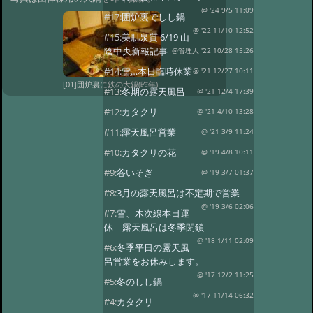
@ '24 9/5 11:09
#17:
囲炉裏でしし鍋
@ '22 11/10 12:52
#15:
美肌泉質 6/19 山
陰中央新報記事
@管理人 '22 10/28 15:26
#14:
雪…本日臨時休業
@ '21 12/27 10:11
[01]囲炉裏に鉄の大鍋(昨年)
#13:
冬期の露天風呂
@ '21 12/4 17:39
#12:
カタクリ
@ '21 4/10 13:28
#11:
露天風呂営業
@ '21 3/9 11:24
#10:
カタクリの花
@ '19 4/8 10:11
#9:
谷いそぎ
@ '19 3/7 01:37
#8:
3月の露天風呂は不定期で営業
@ '19 3/6 02:06
#7:
雪、木次線本日運
休 露天風呂は冬季閉鎖
@ '18 1/11 02:09
#6:
冬季平日の露天風
呂営業をお休みします。
@ '17 12/2 11:25
#5:
冬のしし鍋
@ '17 11/14 06:32
#4:
カタクリ