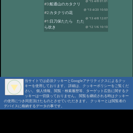
@ '15 4/8 01:01
#3:
船通山のカタクリ
@ '13 4/20 10:50
#2:
カタクリの花
@ '13 4/8 12:07
#1:
日刀保たたら たた
ら吹き
@ '12 1/6 10:10
当サイトでは必須クッキーとGoogleアナリティクスによるクッ
キーを使用しております。 詳細は、クッキーポリシーをご覧くだ
さい。 個人情報、閲覧・検索履歴等、ターゲット広告に関するク
ッキーは一切扱っておりません。 閲覧を継続される時はクッキー
の使用につき同意頂けたものとさせていただきます。 クッキーとは閲覧者の
デバイスに格納するデータの事です。
A A
A A A MountAin TRAD