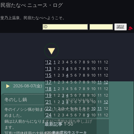
民宿たなべ ニュース・ログ
斐乃上温泉、民宿たなべへようこそ。
'12
1
2
3
4
5
6
7
8
9
10
11
12
'13
1
2
3
4
5
6
7
8
9
10
11
12
'15
1
2
3
4
5
6
7
8
9
10
11
12
'17
1
2
3
4
5
6
7
8
9
10
11
12
2026-08-07(金)
'18
1
2
3
4
5
6
7
8
9
10
11
12
'19
1
2
3
4
5
6
7
8
9
10
11
12
冬のしし鍋
#5 '17 11/14 06:32
'21
1
2
3
4
5
6
7
8
9
10
11
12
'22
1
2
3
4
5
6
7
8
9
10
11
12
冬のイノシシ猟が始まり、しし鍋のご提供をはじ
'24
1
2
3
4
5
6
7
8
9
10
11
12
めました。
鍋は2人前からになりますがご予約お待ち申し上げ
最新記事
1-50
ます。
#20:
奥出雲和牛ステーキ
写真は団体様用の大鍋を昨年撮影。