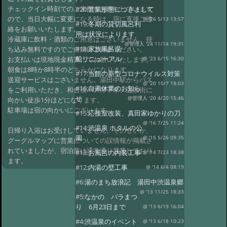
チェックイン時刻でのご来館をお待ちしています
#20:
営業形態につきまして
ので、当日大幅に変更になる時は、宿に直接ご連
@ '26 5/13 13:57
#19:
冬期の貸切風呂利
絡をお願いいたします。
用は状況によります
冷蔵庫に飲料・酒類のご用意はございません。持
@管理人 '24 11/14 19:31
#18:
家族風呂湯
ち込み無料ですのでご自由にご持参ください。
船リニューアル
お支払いは現地現金精算にてお願いいたします。
@ '23 6/15 16:30
朝食は8時か8時半のどちらかになります。
#17:
当館の新型コロナウイルス対策
送迎サービスはございません。湯田中駅からバス
@ '20 10/7 18:03
#16:
自粛休業のお知ら
をご利用いただき、和合橋バス停下車、温泉街に
せ
@管理人 '20 4/20 15:46
向かい徒歩1分ほどになります。
駐車場は宿の向かいにございます。
#15:
応接室改装、真田家ゆかりの刀
@ '16 7/25 11:24
#14:
渋温泉 ホタルの公
日帰り入浴はお受けしていません。そのせいか、
園
@ '15 5/26 09:35
グーグルマップに営業についての誤情報が掲載さ
れていましたが、宿泊業は通常通り営業しており
#13:
お風呂の内装工事
@ '14 7/23 18:38
ます。
#12:
内湯の壁工事
@ '14 6/4 08:19
#6:
湯のまち放浪記 湯田中渋温泉郷
@ '13 11/25 18:33
#5:
なかの バラまつ
り 6月23日まで
@ '13 6/19 16:04
#4:
渋温泉のイベント
@ '13 6/18 10:23