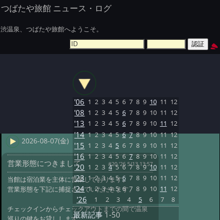
つばたや旅館 ニュース・ログ
渋温泉、つばたや旅館へようこそ。
'06
1
2
3
4
5
6
7
8
9
10
11
12
'08
1
2
3
4
5
6
7
8
9
10
11
12
'13
1
2
3
4
5
6
7
8
9
10
11
12
'14
1
2
3
4
5
6
7
8
9
10
11
12
2026-08-07(金)
'15
1
2
3
4
5
6
7
8
9
10
11
12
'16
1
2
3
4
5
6
7
8
9
10
11
12
営業形態につきまして
#20 '26 5/13 13:57
'20
1
2
3
4
5
6
7
8
9
10
11
12
'23
1
2
3
4
5
6
7
8
9
10
11
12
当館は宿泊業を主体に営業しております。
'24
1
2
3
4
5
6
7
8
9
10
11
12
営業形態を下記に捕捉させていただきます。
'26
1
2
3
4
5
6
7
8
チェックインからチェックアウトまでの間で温泉
最新記事
1-50
巡りの鍵をお貸しします。