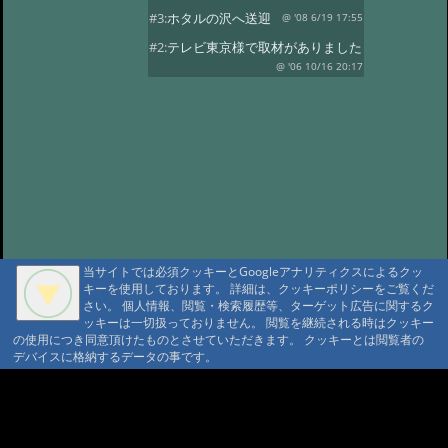
#3:
ホタルの沢へ送迎
@ '08 6/19 17:55
#2:
テレビ東京様で取材がありました
@ '06 10/16 20:17
当サイトでは必須クッキーとGoogleアナリティクスによるクッ
キーを使用しております。 詳細は、クッキーポリシーをご覧くだ
さい。 個人情報、閲覧・検索履歴等、ターゲット広告に関するク
ッキーは一切扱っておりません。 閲覧を継続される時はクッキー
の使用につき同意頂けたものとさせていただきます。 クッキーとは閲覧者の
デバイスに格納するデータの事です。
A A
A A A MountAin TRAD