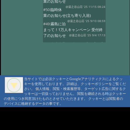
業のお知らせ
@湯之谷山荘 '25 11/15 08:24
#50:
臨時休
業のお知らせ(立ち寄り入浴)
@湯之谷山荘 '25 9/10 08:59
#49:
霧島に泊
まって！1万人キャンペーン 受付終
了のお知らせ
@湯之谷山荘 '25 9/4 17:13
#48:
臨時休業のお知らせ(立ち寄り入
浴)
@湯之谷山荘 '25 8/1 16:13
#47:
5月26日〜28日の立ち寄り入浴
はお休みします。
@湯之谷山荘 '25 5/23 18:26
#46:
2025年6
月は改修工事のため休業いたしま
当サイトでは必須クッキーとGoogleアナリティクスによるクッ
す。
キーを使用しております。 詳細は、クッキーポリシーをご覧くだ
@湯之谷山荘 '25 3/11 17:46
さい。 個人情報、閲覧・検索履歴等、ターゲット広告に関するク
#45:
休館日のお知らせ(2月25日〜28
ッキーは一切扱っておりません。 閲覧を継続される時はクッキー
日)
@湯之谷山荘 '25 2/18 06:10
の使用につき同意頂けたものとさせていただきます。 クッキーとは閲覧者の
デバイスに格納するデータの事です。
#44:
臨時休業
@湯之谷山荘 '24 12/23 07:47
#43:
12月、1
A A
月の休館日(立ち寄り入浴)
A A A MountAin TRAD
@霧島湯之谷山荘 '24 11/28 18:43
#42:
休館