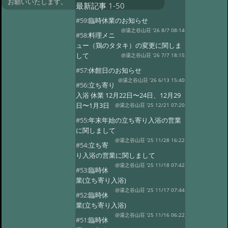
お願いいたします。
最新記事
1-50
#59:
臨時休業のお知らせ
@湯之谷山荘 '26 8/7 08:14
#58:
料理メニ
ュー（鶏のタタキ）の変更に関しま
して
@湯之谷山荘 '26 7/7 18:15
#57:
休館日のお知らせ
@湯之谷山荘 '26 6/13 15:40
#56:
立ち寄り
入浴 休業 12月22日〜24日、12月29
日〜1月3日
@湯之谷山荘 '25 12/21 07:20
#55:
年末年始の立ち寄り入浴の営業
に関しまして
@湯之谷山荘 '25 11/28 16:22
#54:
立ち寄
り入浴の営業に関しまして
@湯之谷山荘 '25 11/18 07:42
#53:
臨時休
業(立ち寄り入浴)
@湯之谷山荘 '25 11/17 07:44
#52:
臨時休
業(立ち寄り入浴)
@湯之谷山荘 '25 11/16 06:22
#51:
臨時休