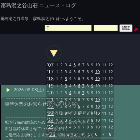
霧島湯之谷山荘 ニュース・ログ
霧島湯之谷温泉、霧島湯之谷山荘へようこそ。
'07
1
2
3
4
5
6
7
8
9
10
11
12
'17
1
2
3
4
5
6
7
8
9
10
11
12
'18
1
2
3
4
5
6
7
8
9
10
11
12
'19
1
2
3
4
5
6
7
8
9
10
11
12
2026-08-08(土)
'20
1
2
3
4
5
6
7
8
9
10
11
12
'21
1
2
3
4
5
6
7
8
9
10
11
12
臨時休業のお知らせ(立ち寄り入浴)
'22
1
2
3
4
5
6
7
8
9
10
11
12
@湯之谷山荘
#48 '25 8/1 16:13
'23
1
2
3
4
5
6
7
8
9
10
11
12
'24
1
2
3
4
5
6
7
8
9
10
11
12
配管設備の故障のため、明日8/2(土)の立ち寄り入
'25
1
2
3
4
5
6
7
8
9
10
11
12
浴は臨時休業させていただきます。
'26
1
2
3
4
5
6
7
8
ご迷惑をお掛けしますが、ご理解のほどよろしく