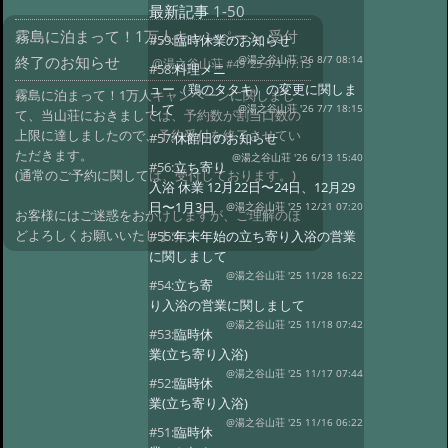
最新記事
1-50
霧島に泊まって！1万人キャンペーン 受付
#59:
臨時休業のお知らせ
終了のお知らせ
@湯之谷山荘 '26 8/7 08:14
@湯之谷山荘
#49 '25 9/4 17:13
#58:
料理メニ
ュー（鶏のタタキ）の変更に関しま
霧島に泊まって！1万人キャンペーンに関しまし
して
@湯之谷山荘 '26 7/7 18:15
て、当山荘におきましては、予約数が割当口数の
上限に達しましたので、予約受付を終了させてい
#57:
休館日のお知らせ
ただきます。
@湯之谷山荘 '26 6/13 15:40
#56:
立ち寄り
(通常のご予約に関しては、受付しております。)
入浴 休業 12月22日〜24日、12月29
日〜1月3日
@湯之谷山荘 '25 12/21 07:20
お客様にはご迷惑をおかけしますが、ご理解のほ
どよろしくお願いいたします。
#55:
年末年始の立ち寄り入浴の営業
に関しまして
@湯之谷山荘 '25 11/28 16:22
#54:
立ち寄
り入浴の営業に関しまして
@湯之谷山荘 '25 11/18 07:42
#53:
臨時休
業(立ち寄り入浴)
@湯之谷山荘 '25 11/17 07:44
#52:
臨時休
業(立ち寄り入浴)
@湯之谷山荘 '25 11/16 06:22
#51:
臨時休