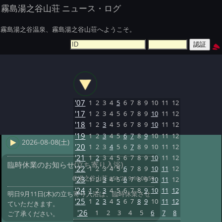
霧島湯之谷山荘 ニュース・ログ
霧島湯之谷温泉、霧島湯之谷山荘へようこそ。
'07
1
2
3
4
5
6
7
8
9
10
11
12
'17
1
2
3
4
5
6
7
8
9
10
11
12
'18
1
2
3
4
5
6
7
8
9
10
11
12
'19
1
2
3
4
5
6
7
8
9
10
11
12
2026-08-08(土)
'20
1
2
3
4
5
6
7
8
9
10
11
12
'21
1
2
3
4
5
6
7
8
9
10
11
12
臨時休業のお知らせ(立ち寄り入浴)
'22
1
2
3
4
5
6
7
8
9
10
11
12
@湯之谷山荘
#50 '25 9/10 08:59
'23
1
2
3
4
5
6
7
8
9
10
11
12
'24
1
2
3
4
5
6
7
8
9
10
11
12
明日9月11日(木)の立ち寄り入浴は、臨時休業させ
'25
1
2
3
4
5
6
7
8
9
10
11
12
ていただきます。
'26
1
2
3
4
5
6
7
8
ご了承ください。