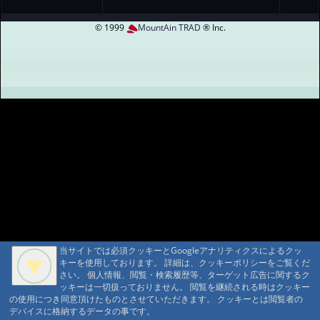
(17000+税1700+入湯税100円）
お盆・正月・ＧＷ 和室 トイレ付き 2名様以上 1
© 1999
MountAin TRAD
® Inc.
泊2食付き 大人お一人様 1泊単価 19,900円
(18000+税1800+入湯税100円）
桜の季節、4月 和室 トイレ付き 2名様以上 1泊2
食付き 大人お一人様 1泊単価 19,900円(18000+税
1800+入湯税100円）
当サイトでは必須クッキーとGoogleアナリティクスによるクッ
当サイトでは必須クッキーとGoogleアナリティクスによるクッ
キーを使用しております。 詳細は、クッキーポリシーをご覧くだ
キーを使用しております。 詳細は、クッキーポリシーをご覧くだ
さい。 個人情報、閲覧・検索履歴等、ターゲット広告に関するク
さい。 個人情報、閲覧・検索履歴等、ターゲット広告に関するク
ッキーは一切扱っておりません。 閲覧を継続される時はクッキー
ッキーは一切扱っておりません。 閲覧を継続される時はクッキー
の使用につき同意頂けたものとさせていただきます。 クッキーとは閲覧者の
の使用につき同意頂けたものとさせていただきます。 クッキーとは閲覧者の
デバイスに格納するデータの事です。
デバイスに格納するデータの事です。