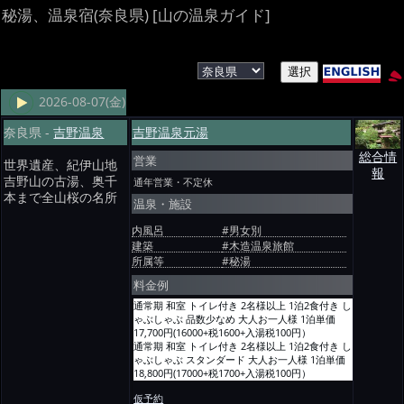
秘湯、温泉宿(奈良県) [山の温泉ガイド]
2026-08-07(金)
奈良県 -
吉野温泉
吉野温泉元湯
総合情
営業
世界遺産、紀伊山地
報
吉野山の古湯、奥千
通年営業・不定休
本まで全山桜の名所
温泉・施設
内風呂
#男女別
建築
#木造温泉旅館
所属等
#秘湯
料金例
通常期 和室 トイレ付き 2名様以上 1泊2食付き し
ゃぶしゃぶ 品数少なめ 大人お一人様 1泊単価
17,700円(16000+税1600+入湯税100円）
通常期 和室 トイレ付き 2名様以上 1泊2食付き し
ゃぶしゃぶ スタンダード 大人お一人様 1泊単価
18,800円(17000+税1700+入湯税100円）
通常期 和室 トイレ付き 2名様以上 1泊2食付き 鴨
仮予約
鍋プラン 大人お一人様 1泊単価 18,800円