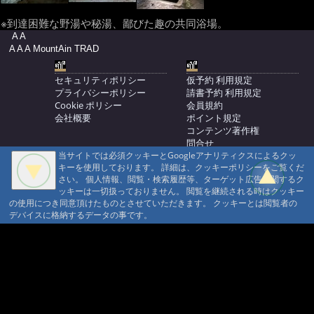
※到達困難な野湯や秘湯、鄙びた趣の共同浴場。
A A
A A A MountAin TRAD
セキュリティポリシー
仮予約 利用規定
プライバシーポリシー
請書予約 利用規定
Cookie ポリシー
会員規約
会社概要
ポイント規定
コンテンツ著作権
問合せ
当サイトでは必須クッキーとGoogleアナリティクスによるクッ
マウンテントラッド株式会社
キーを使用しております。 詳細は、クッキーポリシーをご覧くだ
〒386-1211 長野県上田市下之郷692
さい。 個人情報、閲覧・検索履歴等、ターゲット広告に関するク
0268371176
ッキーは一切扱っておりません。 閲覧を継続される時はクッキー
の使用につき同意頂けたものとさせていただきます。 クッキーとは閲覧者の
© 1999-2026
MountAin TRAD
® Inc. https://www.mountaintrad.co.jp
デバイスに格納するデータの事です。