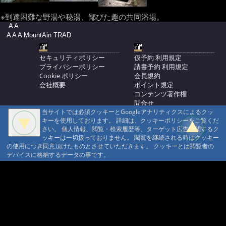
※到達困難な野湯や秘湯、鄙びた趣の共同浴場。
A A
A A A MountAin TRAD
セキュリティポリシー
仮予約 利用規定
プライバシーポリシー
請書予約 利用規定
Cookie ポリシー
会員規約
会社概要
ポイント規定
コンテンツ著作権
問合せ
当サイトでは必須クッキーとGoogleアナリティクスによるクッ
マウンテントラッド株式会社
キーを使用しております。 詳細は、クッキーポリシーをご覧くだ
〒386-1211 長野県上田市下之郷692
さい。 個人情報、閲覧・検索履歴等、ターゲット広告に関するク
0268371176
ッキーは一切扱っておりません。 閲覧を継続される時はクッキー
の使用につき同意頂けたものとさせていただきます。 クッキーとは閲覧者の
© 1999-2026
MountAin TRAD
® Inc. https://www.mountaintrad.co.jp
デバイスに格納するデータの事です。