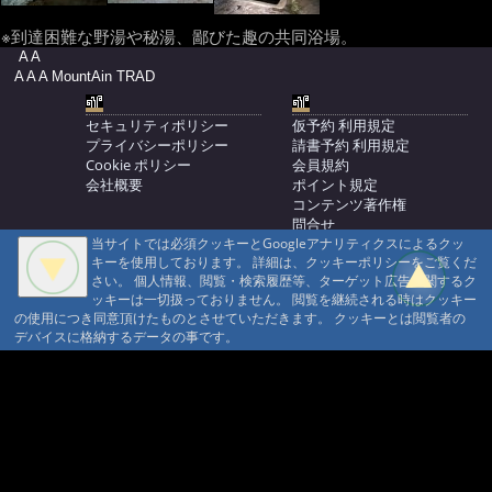
※到達困難な野湯や秘湯、鄙びた趣の共同浴場。
A A
A A A MountAin TRAD
セキュリティポリシー
仮予約 利用規定
プライバシーポリシー
請書予約 利用規定
Cookie ポリシー
会員規約
会社概要
ポイント規定
コンテンツ著作権
問合せ
当サイトでは必須クッキーとGoogleアナリティクスによるクッ
マウンテントラッド株式会社
キーを使用しております。 詳細は、クッキーポリシーをご覧くだ
〒386-1211 長野県上田市下之郷692
さい。 個人情報、閲覧・検索履歴等、ターゲット広告に関するク
0268371176
ッキーは一切扱っておりません。 閲覧を継続される時はクッキー
の使用につき同意頂けたものとさせていただきます。 クッキーとは閲覧者の
© 1999-2026
MountAin TRAD
® Inc. https://www.mountaintrad.co.jp
デバイスに格納するデータの事です。