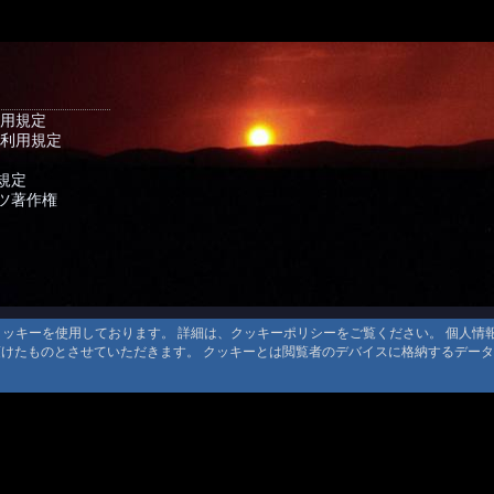
利用規定
 利用規定
規定
ツ著作権
るクッキーを使用しております。 詳細は、クッキーポリシーをご覧ください。 個人
頂けたものとさせていただきます。 クッキーとは閲覧者のデバイスに格納するデー
© 1999-2026
MountAin TRAD
® Inc. https://www.mountaintrad.co.jp