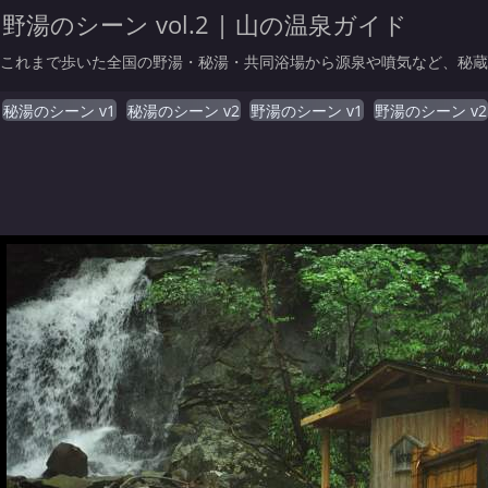
野湯のシーン vol.2 | 山の温泉ガイド
これまで歩いた全国の野湯・秘湯・共同浴場から源泉や噴気など、秘蔵シー
秘湯のシーン v1
秘湯のシーン v2
野湯のシーン v1
野湯のシーン v2