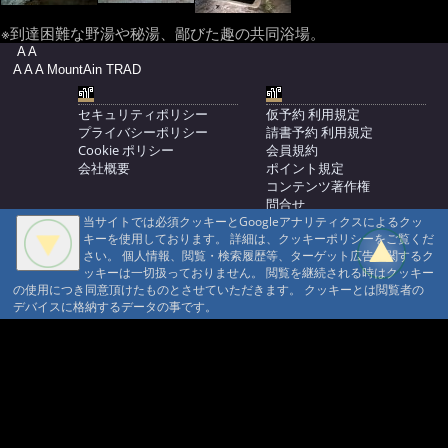
※到達困難な野湯や秘湯、鄙びた趣の共同浴場。
A A
A A A MountAin TRAD
セキュリティポリシー
仮予約 利用規定
プライバシーポリシー
請書予約 利用規定
Cookie ポリシー
会員規約
会社概要
ポイント規定
コンテンツ著作権
問合せ
当サイトでは必須クッキーとGoogleアナリティクスによるクッ
マウンテントラッド株式会社
キーを使用しております。 詳細は、クッキーポリシーをご覧くだ
〒386-1211 長野県上田市下之郷692
さい。 個人情報、閲覧・検索履歴等、ターゲット広告に関するク
0268371176
ッキーは一切扱っておりません。 閲覧を継続される時はクッキー
の使用につき同意頂けたものとさせていただきます。 クッキーとは閲覧者の
© 1999-2026
MountAin TRAD
® Inc. https://www.mountaintrad.co.jp
デバイスに格納するデータの事です。