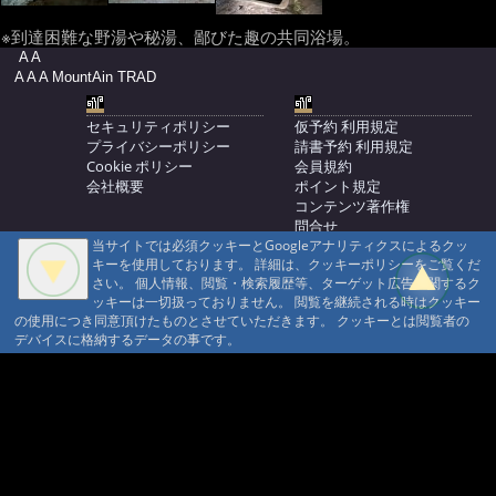
※到達困難な野湯や秘湯、鄙びた趣の共同浴場。
A A
A A A MountAin TRAD
セキュリティポリシー
仮予約 利用規定
プライバシーポリシー
請書予約 利用規定
Cookie ポリシー
会員規約
会社概要
ポイント規定
コンテンツ著作権
問合せ
当サイトでは必須クッキーとGoogleアナリティクスによるクッ
マウンテントラッド株式会社
キーを使用しております。 詳細は、クッキーポリシーをご覧くだ
〒386-1211 長野県上田市下之郷692
さい。 個人情報、閲覧・検索履歴等、ターゲット広告に関するク
0268371176
ッキーは一切扱っておりません。 閲覧を継続される時はクッキー
の使用につき同意頂けたものとさせていただきます。 クッキーとは閲覧者の
© 1999-2026
MountAin TRAD
® Inc. https://www.mountaintrad.co.jp
デバイスに格納するデータの事です。