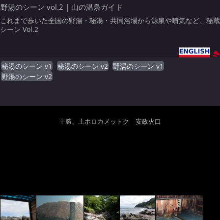
野湯のシーン vol.2 | 山の温泉ガイド
これまで歩いた全国の野湯・秘湯・共同浴場から源泉や噴気など、秘蔵
シーン Vol.2
秘湯のシーン v1
秘湯のシーン v2
野湯のシーン v1
野湯のシーン v2
十勝、上ホロカメットク 安政火口