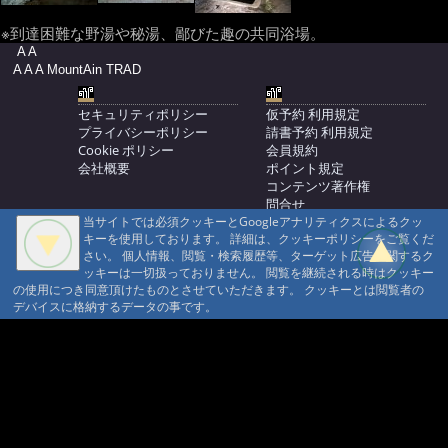
※到達困難な野湯や秘湯、鄙びた趣の共同浴場。
A A
A A A MountAin TRAD
セキュリティポリシー
仮予約 利用規定
プライバシーポリシー
請書予約 利用規定
Cookie ポリシー
会員規約
会社概要
ポイント規定
コンテンツ著作権
問合せ
当サイトでは必須クッキーとGoogleアナリティクスによるクッ
マウンテントラッド株式会社
キーを使用しております。 詳細は、クッキーポリシーをご覧くだ
〒386-1211 長野県上田市下之郷692
さい。 個人情報、閲覧・検索履歴等、ターゲット広告に関するク
0268371176
ッキーは一切扱っておりません。 閲覧を継続される時はクッキー
の使用につき同意頂けたものとさせていただきます。 クッキーとは閲覧者の
© 1999-2026
MountAin TRAD
® Inc. https://www.mountaintrad.co.jp
デバイスに格納するデータの事です。