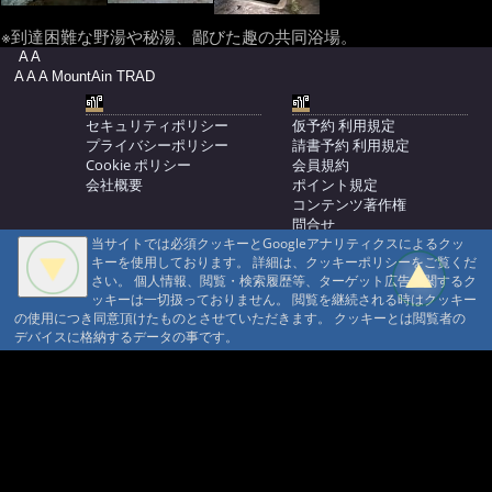
※到達困難な野湯や秘湯、鄙びた趣の共同浴場。
A A
A A A MountAin TRAD
セキュリティポリシー
仮予約 利用規定
プライバシーポリシー
請書予約 利用規定
Cookie ポリシー
会員規約
会社概要
ポイント規定
コンテンツ著作権
問合せ
当サイトでは必須クッキーとGoogleアナリティクスによるクッ
マウンテントラッド株式会社
キーを使用しております。 詳細は、クッキーポリシーをご覧くだ
〒386-1211 長野県上田市下之郷692
さい。 個人情報、閲覧・検索履歴等、ターゲット広告に関するク
0268371176
ッキーは一切扱っておりません。 閲覧を継続される時はクッキー
の使用につき同意頂けたものとさせていただきます。 クッキーとは閲覧者の
© 1999-2026
MountAin TRAD
® Inc. https://www.mountaintrad.co.jp
デバイスに格納するデータの事です。