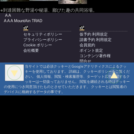
※到達困難な野湯や秘湯、鄙びた趣の共同浴場。
A A
A A A MountAin TRAD
セキュリティポリシー
仮予約 利用規定
プライバシーポリシー
請書予約 利用規定
Cookie ポリシー
会員規約
会社概要
ポイント規定
コンテンツ著作権
問合せ
当サイトでは必須クッキーとGoogleアナリティクスによるクッ
マウンテントラッド株式会社
キーを使用しております。 詳細は、クッキーポリシーをご覧くだ
〒386-1211 長野県上田市下之郷692
さい。 個人情報、閲覧・検索履歴等、ターゲット広告に関するク
0268371176
ッキーは一切扱っておりません。 閲覧を継続される時はクッキー
の使用につき同意頂けたものとさせていただきます。 クッキーとは閲覧者の
© 1999-2026
MountAin TRAD
® Inc. https://www.mountaintrad.co.jp
デバイスに格納するデータの事です。