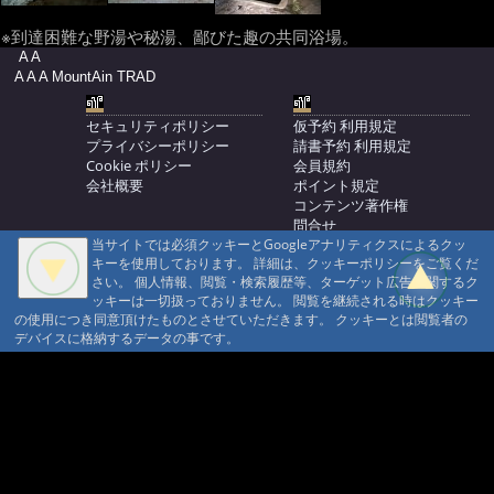
※到達困難な野湯や秘湯、鄙びた趣の共同浴場。
A A
A A A MountAin TRAD
セキュリティポリシー
仮予約 利用規定
プライバシーポリシー
請書予約 利用規定
Cookie ポリシー
会員規約
会社概要
ポイント規定
コンテンツ著作権
問合せ
当サイトでは必須クッキーとGoogleアナリティクスによるクッ
マウンテントラッド株式会社
キーを使用しております。 詳細は、クッキーポリシーをご覧くだ
〒386-1211 長野県上田市下之郷692
さい。 個人情報、閲覧・検索履歴等、ターゲット広告に関するク
0268371176
ッキーは一切扱っておりません。 閲覧を継続される時はクッキー
の使用につき同意頂けたものとさせていただきます。 クッキーとは閲覧者の
© 1999-2026
MountAin TRAD
® Inc. https://www.mountaintrad.co.jp
デバイスに格納するデータの事です。