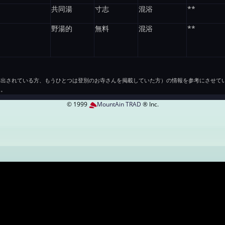
共同湯
寸志
混浴
**
野湯的
無料
混浴
**
も出されている方、もうひとつは登別のお寺さんを掲載していた方）の情報を参考にさせて
た。
© 1999
MountAin TRAD
® Inc.