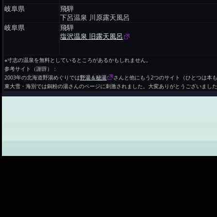
岐阜県
飛騨
下呂温泉 川原露天風呂
岐阜県
飛騨
塩沢温泉 旧露天風呂
※寸志の温泉を無料としているところがあるかもしれません。
参考サイト（謝辞）：
2003年の北海道野湯めぐりでは
野湯＆秘湯
さんと他にもう2つのサイト（ひとつは本
東大雪・海別では銅粉の湯さんのページに刺激されました。大変ありがとうございまし