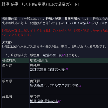
野湯 秘湯 リスト(岐阜県) [山の温泉ガイド]
源泉掛け流し（一部は加水）の
野湯
と
秘湯
、
共同浴場
のリスト。野湯は有
北海道以外の野湯・秘湯は殆ど外部サイトの
LOGBOOK＠秘湯
及び
日本百
野湯の位置は上記サイトでも掲載していませんが、野湯・秘湯にかかわる
へリンクもあります。
(※注意)
野湯には硫化水素ガス溜まりや酸欠洞窟、熊頻出場所があり大変危険です
（＊）印は秘湯度／感動度。
秘湯の宿一覧
はこちら。
都道府県
地域-温泉名
岐阜県
奥飛騨
新穂高温泉 新穂高の湯
岐阜県
奥飛騨
新穂高温泉 北アルプス共同浴場
岐阜県
奥飛騨
栃尾温泉 荒神の湯