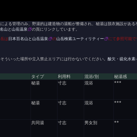
志による管理のみ、野湯的は建造物の湯船が整備され、秘湯は脱衣施設がある
名山と山岳温泉
の頁にリンクしています。
山岳は
日本百名山と山岳温泉
の
山岳検索ユーティリティー
にて参照可能で
。そういった場所や立入禁止エリアには行かないでください。
酸欠・硫化水素
タイプ
利用料
混浴/別
秘湯感
秘湯
寸志
混浴
***
秘湯
寸志
混浴
***
共同湯
寸志
男女別
**