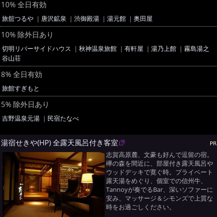
10% 全日有効
旅舘つるや
｜
唐沢鉱泉
｜
渋御殿湯
｜
湯元館
｜
奥田屋
10% 除外日あり
切明リバーサイドハウス
｜
秋神温泉旅館
｜
有軒屋
｜
湯乃上館
｜
霧島湯之
谷山荘
8% 全日有効
旅館すぎもと
5% 除外日あり
吉野温泉元湯
｜
民宿たなべ
湯宿せきや(HP) 全露天風呂付き客室
志賀高原麓、文豪も好んで逗留の宿。
欅の森を間近に、部屋付き露天風呂や
ウッドデッキで寛ぐ時。プライベート
露天湯をめぐり、個室での信州牛、
Tannoyが奏でるBar、深いソファーに
安み、マッサージ＆シモンズで上質な
時をお過ごしください。