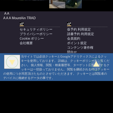
A A
A A A MountAin TRAD
セキュリティポリシー
仮予約 利用規定
プライバシーポリシー
請書予約 利用規定
Cookie ポリシー
会員規約
会社概要
ポイント規定
コンテンツ著作権
問合せ
当サイトでは必須クッキーとGoogleアナリティクスによるクッ
マウンテントラッド株式会社
キーを使用しております。 詳細は、クッキーポリシーをご覧くだ
〒386-1211 長野県上田市下之郷692
さい。 個人情報、閲覧・検索履歴等、ターゲット広告に関するク
0268371176
ッキーは一切扱っておりません。 閲覧を継続される時はクッキー
の使用につき同意頂けたものとさせていただきます。 クッキーとは閲覧者の
© 1999-2026
MountAin TRAD
® Inc. https://www.mountaintrad.co.jp
デバイスに格納するデータの事です。