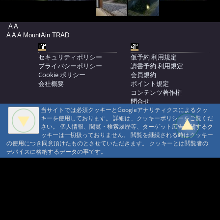
A A
A A A MountAin TRAD
セキュリティポリシー
仮予約 利用規定
プライバシーポリシー
請書予約 利用規定
Cookie ポリシー
会員規約
会社概要
ポイント規定
コンテンツ著作権
問合せ
当サイトでは必須クッキーとGoogleアナリティクスによるクッ
マウンテントラッド株式会社
キーを使用しております。 詳細は、クッキーポリシーをご覧くだ
〒386-1211 長野県上田市下之郷692
さい。 個人情報、閲覧・検索履歴等、ターゲット広告に関するク
0268371176
ッキーは一切扱っておりません。 閲覧を継続される時はクッキー
の使用につき同意頂けたものとさせていただきます。 クッキーとは閲覧者の
© 1999-2026
MountAin TRAD
® Inc. https://www.mountaintrad.co.jp
デバイスに格納するデータの事です。