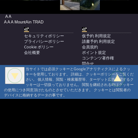
A A
A A A MountAin TRAD
セキュリティポリシー
仮予約 利用規定
プライバシーポリシー
請書予約 利用規定
Cookie ポリシー
会員規約
会社概要
ポイント規定
コンテンツ著作権
問合せ
当サイトでは必須クッキーとGoogleアナリティクスによるクッ
マウンテントラッド株式会社
キーを使用しております。 詳細は、クッキーポリシーをご覧くだ
〒386-1211 長野県上田市下之郷692
さい。 個人情報、閲覧・検索履歴等、ターゲット広告に関するク
0268371176
ッキーは一切扱っておりません。 閲覧を継続される時はクッキー
の使用につき同意頂けたものとさせていただきます。 クッキーとは閲覧者の
© 1999-2026
MountAin TRAD
® Inc. https://www.mountaintrad.co.jp
デバイスに格納するデータの事です。