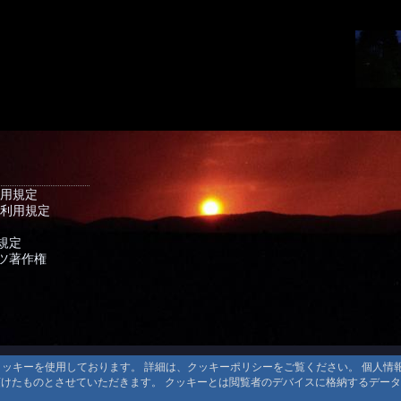
利用規定
 利用規定
規定
ツ著作権
るクッキーを使用しております。 詳細は、クッキーポリシーをご覧ください。 個人
頂けたものとさせていただきます。 クッキーとは閲覧者のデバイスに格納するデー
© 1999-2026
MountAin TRAD
® Inc. https://www.mountaintrad.co.jp