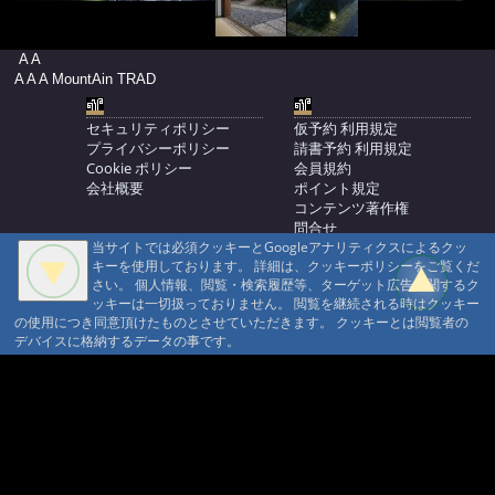
A A
A A A MountAin TRAD
セキュリティポリシー
仮予約 利用規定
プライバシーポリシー
請書予約 利用規定
Cookie ポリシー
会員規約
会社概要
ポイント規定
コンテンツ著作権
問合せ
当サイトでは必須クッキーとGoogleアナリティクスによるクッ
マウンテントラッド株式会社
キーを使用しております。 詳細は、クッキーポリシーをご覧くだ
〒386-1211 長野県上田市下之郷692
さい。 個人情報、閲覧・検索履歴等、ターゲット広告に関するク
0268371176
ッキーは一切扱っておりません。 閲覧を継続される時はクッキー
の使用につき同意頂けたものとさせていただきます。 クッキーとは閲覧者の
© 1999-2026
MountAin TRAD
® Inc. https://www.mountaintrad.co.jp
デバイスに格納するデータの事です。