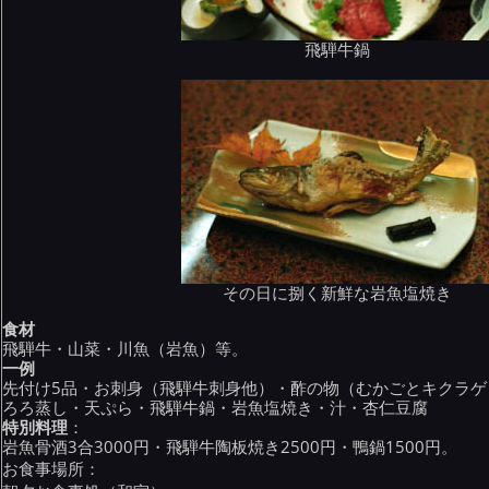
飛騨牛鍋
その日に捌く新鮮な岩魚塩焼き
食材
飛騨牛・山菜・川魚（岩魚）等。
一例
先付け5品・お刺身（飛騨牛刺身他）・酢の物（むかごとキクラゲ
ろろ蒸し・天ぷら・飛騨牛鍋・岩魚塩焼き・汁・杏仁豆腐
特別料理
：
岩魚骨酒3合3000円・飛騨牛陶板焼き2500円・鴨鍋1500円。
お食事場所：