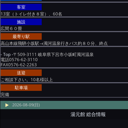
客室
13室（トイレ付き８室）、60名
施設
広間６０畳
最寄り駅
高山本線飛騨小坂駅→濁河温泉行きバス約８０分、終点
- Top -
〒509-3111 岐阜県下呂市小坂町濁河温泉
電話0576-62-3110
FAX0576-62-2263
送迎
ご相談下さい。10名様以上
駐車場
完備
2026-08-09(日)
湯元館 総合情報