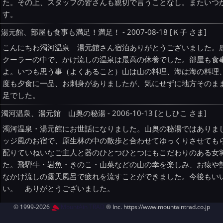
た。その上、スタッフの皆さんも親切で言うことなし。またいつ
す。
湯元館、部屋も食事も満足！満足！ - 2007-08-18 [Ｋ子 さま]
こんにちわ濁河温泉 湯元館さん宿泊ありがとうございました。
クーラーの中で、かけ流しの温泉は最高の休養でした。部屋も食
よ。いつも思う事（よくあること）山は山の料理、海は海の料理
度も夕食に一品、お刺身がありましたが、気にせずに地方そのま
足でした。
濁河温泉、湯元館 山奥の秘湯 - 2006-10-13 [としひこ さま]
濁河温泉・湯元館にお世話になりました。山奥の秘湯ではありま
ッジ風のお宿で、原生林の中の散歩と合わせてゆっくりさせても
配りていねいなご主人と器のひとつひとつにもこだわりのある女
た。飛騨牛・岩魚・きのこ・山菜などの山の幸を楽しみ、お猿や
なかけ流しの露天風呂で疲れを流すことができました。今後もい
い。 ありがとうございました。
© 1999-2026
MountAin TRAD
® Inc. https://www.mountaintrad.co.jp