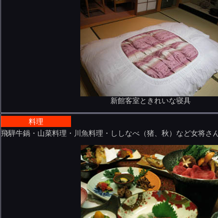
新館客室ときれいな寝具
料理
飛騨牛鍋・山菜料理・川魚料理・ししなべ（猪、秋）など女将さ