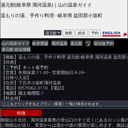
湯元館(岐阜県 濁河温泉) | 山の温泉ガイド
温もりの湯、手作り料理 - 岐阜県 益田郡小坂町
山の温泉ガイド
岐阜県版
濁河温泉
湯元館
宿泊仮予約
湯元館 総合情報
【概略】温もりの湯、手作り料理 湯元館-岐阜県 濁河温泉 益田郡
【特典】
【ご予約】ネット仮予約
【営業】冬期休業:11-30~ 営業開始日:4-24~
【日帰り入浴】
【住所】下呂市小坂町濁河温泉
【電話】(0576)62-3110
【電話】
【地図】国土地理院
【料金例】
特徴
御嶽山６合目、濁河温泉最奥の登山口のすぐ近くにあるロッジ風
に御嶽山が迫り、客室からは遥か小坂の展望が楽しめます。施設