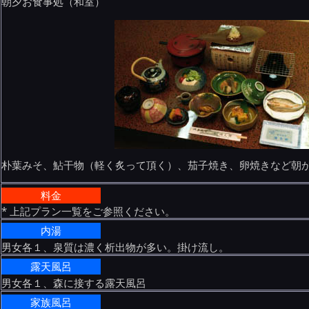
朝夕お食事処（和室）
朴葉みそ、鮎干物（軽く炙って頂く）、茄子焼き、卵焼きなど朝
料金
* 上記プラン一覧をご参照ください。
内湯
男女各１、泉質は濃く析出物が多い。掛け流し。
露天風呂
男女各１、森に接する露天風呂
家族風呂