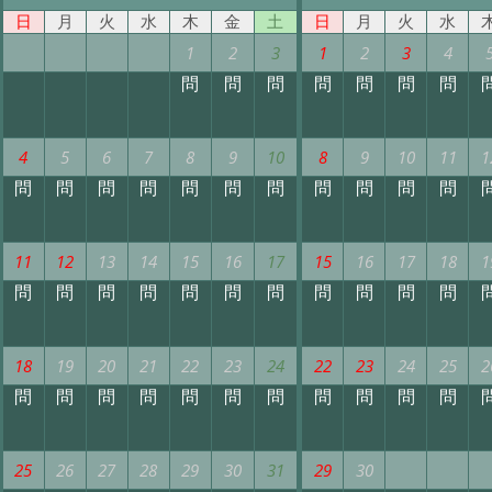
日
月
火
水
木
金
土
日
月
火
水
1
2
3
1
2
3
4
問
問
問
問
問
問
問
4
5
6
7
8
9
10
8
9
10
11
1
問
問
問
問
問
問
問
問
問
問
問
11
12
13
14
15
16
17
15
16
17
18
1
問
問
問
問
問
問
問
問
問
問
問
18
19
20
21
22
23
24
22
23
24
25
2
問
問
問
問
問
問
問
問
問
問
問
25
26
27
28
29
30
31
29
30