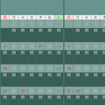
日
月
火
水
木
金
土
日
月
火
水
1
2
3
4
5
6
1
2
3
問
問
問
問
問
問
問
問
問
7
8
9
10
11
12
13
7
8
9
10
1
問
問
問
問
問
問
問
問
問
問
問
14
15
16
17
18
19
20
14
15
16
17
1
問
問
問
問
問
問
問
問
問
問
問
21
22
23
24
25
26
27
21
22
23
24
2
問
問
問
問
問
問
問
問
問
問
問