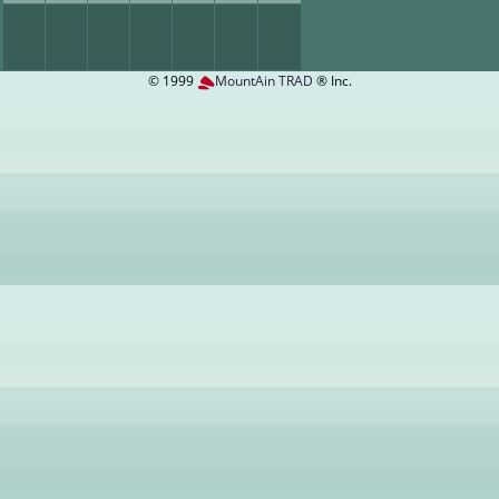
© 1999
MountAin TRAD
® Inc.