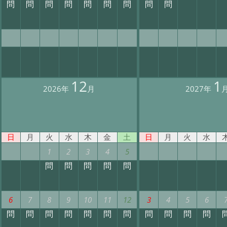
問
問
問
問
問
問
問
問
問
12
1
2026年
月
2027年
日
月
火
水
木
金
土
日
月
火
水
1
2
3
4
5
問
問
問
問
問
6
7
8
9
10
11
12
3
4
5
6
問
問
問
問
問
問
問
問
問
問
問