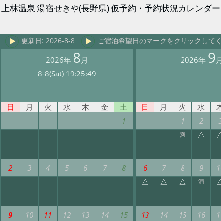
上林温泉 湯宿せきや(長野県) 仮予約・予約状況カレンダー
更新日: 2026-8-8
ご宿泊希望日のマークをクリックして
8
9
2026年
月
2026年
8-8(Sat) 19:25:49
日
月
火
水
木
金
土
日
月
火
水
1
1
2
△
満
2
3
4
5
6
7
8
6
7
8
9
1
△
△
△
満
9
10
11
12
13
14
15
13
14
15
16
1