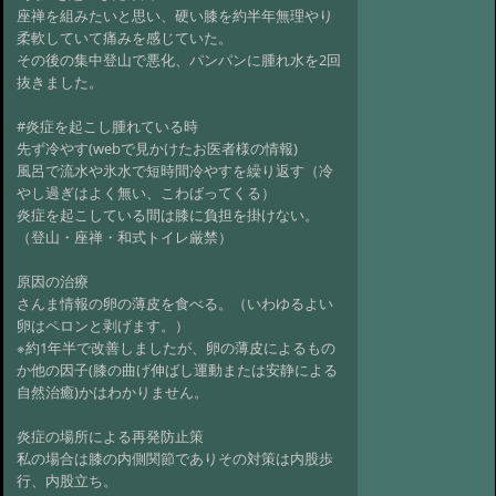
座禅を組みたいと思い、硬い膝を約半年無理やり
柔軟していて痛みを感じていた。
その後の集中登山で悪化、パンパンに腫れ水を2回
抜きました。
#炎症を起こし腫れている時
先ず冷やす(webで見かけたお医者様の情報)
風呂で流水や氷水で短時間冷やすを繰り返す（冷
やし過ぎはよく無い、こわばってくる）
炎症を起こしている間は膝に負担を掛けない。
（登山・座禅・和式トイレ厳禁）
原因の治療
さんま情報の卵の薄皮を食べる。（いわゆるよい
卵はペロンと剥げます。）
※約1年半で改善しましたが、卵の薄皮によるもの
か他の因子(膝の曲げ伸ばし運動または安静による
自然治癒)かはわかりません。
炎症の場所による再発防止策
私の場合は膝の内側関節でありその対策は内股歩
行、内股立ち。