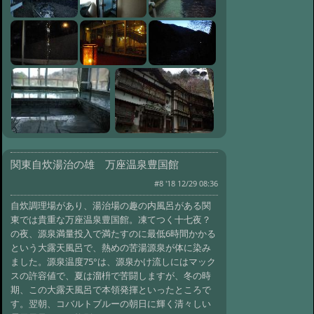
関東自炊湯治の雄 万座温泉豊国館
#8 '18 12/29 08:36
自炊調理場があり、湯治場の趣の内風呂がある関
東では貴重な万座温泉豊国館。凍てつく十七夜？
の夜、源泉満量投入で満たすのに最低6時間かかる
という大露天風呂で、熱めの苦湯源泉が体に染み
ました。源泉温度75°は、源泉かけ流しにはマック
スの許容値で、夏は溜枡で苦闘しますが、冬の時
期、この大露天風呂で本領発揮といったところで
す。翌朝、コバルトブルーの朝日に輝く清々しい