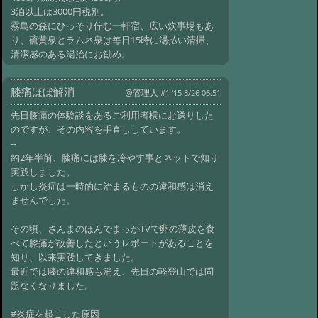
3泊以上は3000円税別。
霧島の森にひっそり佇む一軒宿、広い炊事場もあ
り、硫黄泉とラムネ泉は毎日15時に湯払い清掃、
清潔感のある湯治にお勧め。
膝痛ほぼ解消
@管理人
#1 '15 8/26 06:51
先日膝痛の体験談をあるご利用者様にお送りした
のですが、その内容を手直ししています。
--
約2年半前、膝痛には膝を冷やす事とネットで知り
実践しました。
しかし炎症は一時的に治まるものの違和感は消え
ませんでした。
その頃、さんまのほんでまっかTVで卵の薄皮を食
べて膝痛が改善したというレポートがあることを
知り、以来実践してきました。
最近では膝の違和感も消え、先日の軽登山では問
題なくなりました。
#炎症を起こした原因