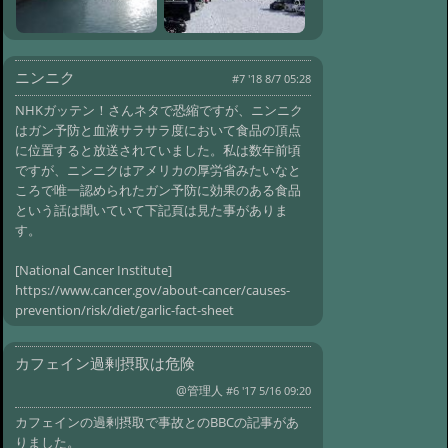
ニンニク
#7 '18 8/7 05:28
NHKガッテン！さんネタで恐縮ですが、ニンニク
はガン予防と血液サラサラ度において食品の頂点
に位置すると放送されていました。私は数年前頃
ですが、ニンニクはアメリカの厚労省みたいなと
ころで唯一認められたガン予防に効果のある食品
という話は聞いていて下記頁は見た事がありま
す。
[National Cancer Institute]
https://www.cancer.gov/about-cancer/causes-
prevention/risk/diet/garlic-fact-sheet
カフェイン過剰摂取は危険
@管理人
#6 '17 5/16 09:20
カフェインの過剰摂取で事故とのBBCの記事があ
りました。