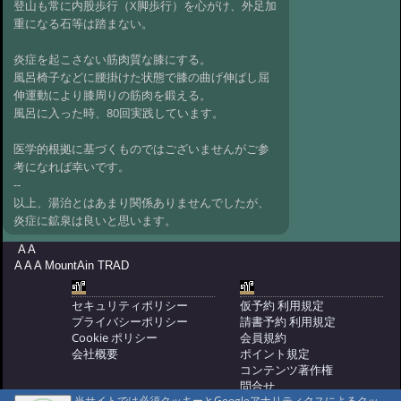
登山も常に内股歩行（X脚歩行）を心がけ、外足加
重になる石等は踏まない。
炎症を起こさない筋肉質な膝にする。
風呂椅子などに腰掛けた状態で膝の曲げ伸ばし屈
伸運動により膝周りの筋肉を鍛える。
風呂に入った時、80回実践しています。
医学的根拠に基づくものではございませんがご参
考になれば幸いです。
--
以上、湯治とはあまり関係ありませんでしたが、
炎症に鉱泉は良いと思います。
A A
A A A MountAin TRAD
セキュリティポリシー
仮予約 利用規定
プライバシーポリシー
請書予約 利用規定
Cookie ポリシー
会員規約
会社概要
ポイント規定
コンテンツ著作権
問合せ
当サイトでは必須クッキーとGoogleアナリティクスによるクッ