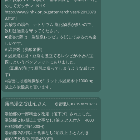
めしてガッテン - NHK
http://www9.nhk.or.jp/gatten/archives/P2013070
3.html
炭酸泉の場合、ナトリウム-塩化物系が多いので、
飲用は適量を守ってください。
■湯治の際は「炭酸泉レシピ」を試してみるのも楽
しいです。
# 温泉粥（炭酸泉粥）
# 温泉湯豆腐：豆腐を煮立てるレシピが小坂の宝
探しというパンフレットにありました。
(豆腐が溶けて豆乳に戻ってしまうような感じで
す)
※厳密には遊離炭酸が1リットル温泉水中1000mg
以上を炭酸泉と言います。
霧島湯之谷山荘さん
@管理人
#3 '15 8/29 07:37
湯治部の一部料金を改定（値下げ）されました。
湯治部 2名様以上 食事なし1泊 ふとん付き 4000
円税別(改定前4500円)
湯治部 2名様以上 食事なし2泊以上 ふとん付き
4000円税別(改定前4500円)