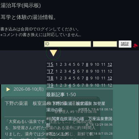
湯治耳学(掲示板)
耳学と体験の湯治情報。
書き込みは会員IDでログインしてください。
※コメントの書き換えには対応していません。
'15
1
2
3
4
5
6
7
8
9
10
11
12
'17
1
2
3
4
5
6
7
8
9
10
11
12
'18
1
2
3
4
5
6
7
8
9
10
11
12
'19
1
2
3
4
5
6
7
8
9
10
11
12
2026-08-10(月)
最新記事
1-50
下野の薬湯 板室温泉 加登屋 湯治の宿
#9:
下野の薬湯 板室温泉 加登屋
湯治の宿
@管理人 '19 4/18 08:16
@管理人
#9 '19 4/18 08:16
#8:
関東自炊湯治の雄 万座温泉豊国
「大変ぬるい温泉です。注意して…」と掲示のあ
館
@ '18 12/29 08:36
る、加登屋さんの打たせ湯のある湯舟に約1時間入
#7:
ニンニク
りました。湯舟では少し暖かくも感じ、新鮮で肌
@ '18 8/7 05:28