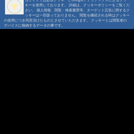
マウンテントラッド株式会社
キーを使用しております。 詳細は、クッキーポリシーをご覧くだ
〒386-1211 長野県上田市下之郷692
さい。 個人情報、閲覧・検索履歴等、ターゲット広告に関するク
0268371176
ッキーは一切扱っておりません。 閲覧を継続される時はクッキー
の使用につき同意頂けたものとさせていただきます。 クッキーとは閲覧者の
© 1999-2026
MountAin TRAD
® Inc. https://www.mountaintrad.co.jp
デバイスに格納するデータの事です。