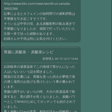
http://www.bbc.com/news/world-us-canada-
39932366
記事によるとカフェインの短時間での過剰摂取は
不整脈を引き起こすそうです。
そういえば中学の頃、ある炭酸飲料の飲み過ぎで
不整脈になりましたが、病院で打っていただいた
注射一本で治った経験があります。
妊婦さんや子供は特にお気を付けください。
胃腸に炭酸泉・ 炭酸泉レシピ
@管理人
#4 '15 12/17 14:44
以前岐阜の湯屋温泉でこの地域で胃がんになった
人はいないという話を聞きました。
開湯の古文書には、胃腸を患った武士が夢枕で泉
の湧く場所のお告げを受けたという事が書かれて
います。
胃腸の調子がいまいちの時、大分の長湯温泉で飲
泉すると、胃の調子が良くなりました。炭酸パワ
ーとしてNHKのためしてガッテンでも紹介されて
いました。
夏！炭酸パワーの真実 都市伝説を一挙解明！ : た