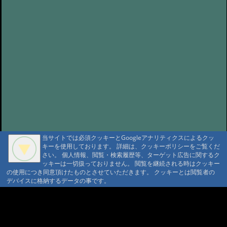
当サイトでは必須クッキーとGoogleアナリティクスによるクッ
キーを使用しております。 詳細は、クッキーポリシーをご覧くだ
さい。 個人情報、閲覧・検索履歴等、ターゲット広告に関するク
ッキーは一切扱っておりません。 閲覧を継続される時はクッキー
の使用につき同意頂けたものとさせていただきます。 クッキーとは閲覧者の
デバイスに格納するデータの事です。
A A
A A A MountAin TRAD