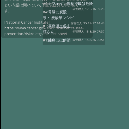
#6:
カフェイン過剰摂取は危険
という話は聞いていて下記頁は見た事がありま
@管理人 '17 5/16 09:20
す。
#4:
胃腸に炭酸
泉・ 炭酸泉レシピ
[National Cancer Institute]
@管理人 '15 12/17 14:44
#3:
霧島湯之谷山
https://www.cancer.gov/about-cancer/causes-
荘さん
@管理人 '15 8/29 07:37
prevention/risk/diet/garlic-fact-sheet
#1:
膝痛ほぼ解消
@管理人 '15 8/26 06:51