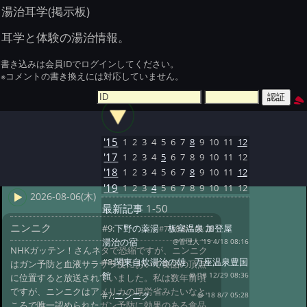
湯治耳学(掲示板)
耳学と体験の湯治情報。
書き込みは会員IDでログインしてください。
※コメントの書き換えには対応していません。
'15
1
2
3
4
5
6
7
8
9
10
11
12
'17
1
2
3
4
5
6
7
8
9
10
11
12
'18
1
2
3
4
5
6
7
8
9
10
11
12
'19
1
2
3
4
5
6
7
8
9
10
11
12
2026-08-06(木)
最新記事
1-50
ニンニク
#9:
下野の薬湯 板室温泉 加登屋
#7 '18 8/7 05:28
湯治の宿
@管理人 '19 4/18 08:16
NHKガッテン！さんネタで恐縮ですが、ニンニク
#8:
関東自炊湯治の雄 万座温泉豊国
はガン予防と血液サラサラ度において食品の頂点
館
@ '18 12/29 08:36
に位置すると放送されていました。私は数年前頃
ですが、ニンニクはアメリカの厚労省みたいなと
#7:
ニンニク
@ '18 8/7 05:28
ころで唯一認められたガン予防に効果のある食品