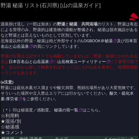
野湯 秘湯 リスト(石川県) [山の温泉ガイド]
源泉掛け流し（一部は加水）の
野湯
と
秘湯
、
共同浴場
のリスト。野湯は有志
による管理のみ、野湯的は建造物の湯船が整備され、秘湯は脱衣施設がある
など野湯とは言えないものとして区別しています。
北海道以外の野湯・秘湯は殆ど外部サイトの
LOGBOOK＠秘湯
及び
日本百
名山と山岳温泉
の頁にリンクしています。
野湯の位置は上記サイトでも掲載していませんが、野湯・秘湯にかかわる山
岳は
日本百名山と山岳温泉
の
山岳検索ユーティリティー
にて参照可能で
す。全山行から探して検索すればマップ上にその山岳を表示し、地理院地図
へリンクもあります。
(※注意)
野湯には硫化水素ガス溜まりや酸欠洞窟、熊頻出場所があり大変危険です。
そういった場所や立入禁止エリアには行かないでください。
酸欠・硫化水
素-厚労省
をご参照ください。
（＊）印は秘湯度／感動度。
秘湯の宿一覧
はこちら。
☆利用料
★混浴/別
☆秘湯感
★コメント