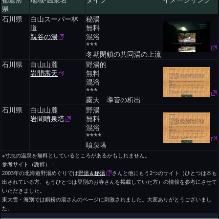
都道府
地域-温泉名
タイプ
イメージリンク
県
石川県
白山スーパー林
秘湯
道
無料
親谷の湯
混浴
***
冬期閉鎖の共同湯の上流
石川県
白山山麓
野湯的
岩間露天
無料
混浴
***
露天 導管の析出
石川県
白山山麓
野湯
岩間噴泉塔
無料
混浴
****
噴泉塔
※寸志の温泉を無料としているところがあるかもしれません。
参考サイト（謝辞）：
2003年の北海道野湯めぐりでは
野湯＆秘湯
さんと他にもう2つのサイト（ひとつは本も
出されている方、もうひとつは登別のお寺さんを掲載していた方）の情報を参考にさせて
いただきました。
東大雪・海別では銅粉の湯さんのページに刺激されました。大変ありがとうございまし
た。