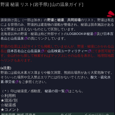
野湯 秘湯 リスト(岩手県) [山の温泉ガイド]
源泉掛け流し（一部は加水）の
野湯
と
秘湯
、
共同浴場
のリスト。野湯は有志
による管理のみ、野湯的は建造物の湯船が整備され、秘湯は脱衣施設がある
など野湯とは言えないものとして区別しています。
北海道以外の野湯・秘湯は殆ど外部サイトの
LOGBOOK＠秘湯
及び
日本百
名山と山岳温泉
の頁にリンクしています。
野湯の位置は上記サイトでも掲載していませんが、野湯・秘湯にかかわる山
岳は
日本百名山と山岳温泉
の
山岳検索ユーティリティー
にて参照可能で
す。全山行から探して検索すればマップ上にその山岳を表示し、地理院地図
へリンクもあります。
(※注意)
野湯には硫化水素ガス溜まりや酸欠洞窟、熊頻出場所があり大変危険です。
そういった場所や立入禁止エリアには行かないでください。
酸欠・硫化水
素-厚労省
をご参照ください。
（＊）印は秘湯度／感動度。
秘湯の宿一覧
はこちら。
☆利用料
★混浴/別
☆秘湯感
★コメント