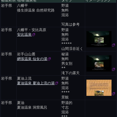
都道府県
地域-温泉名
タイプ
イメージリンク
岩手県
八幡平
野湯
後生掛温泉 自然研究路
無料
混浴
写真は参考
岩手県
八幡平・安比高原
野湯
安比温泉
無料
混浴
*****
山間渓谷近く
岩手県
岩手山山麓
秘湯
網張温泉 仙女の湯
無料
男女別
**
滝下の露天
岩手県
夏油上流
野湯
夏油温泉 夏油上流の湯
無料
混浴
****
景観
岩手県
夏油
野湯的
夏油温泉 洞窟風呂
寸志
混浴
***