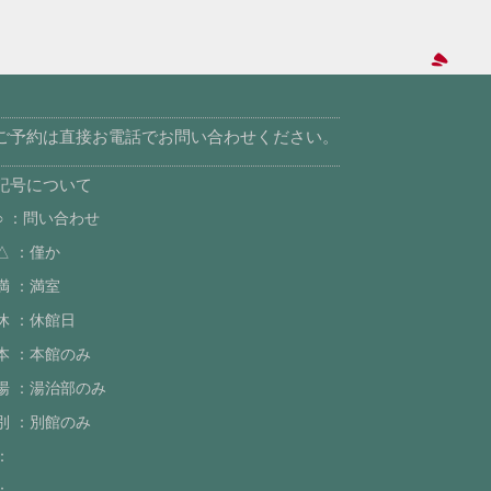
ご予約は直接お電話でお問い合わせください。
記号について
○ ：問い合わせ
△ ：僅か
満 ：満室
休 ：休館日
本 ：本館のみ
湯 ：湯治部のみ
別 ：別館のみ
：
：