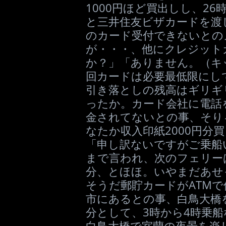
1000円ほど買出しし、2
と三井住友ビザカードを渡
のカード受付できないとの
が・・・、他にクレジット
か？」「ありません。（キ
回カードは必要最低限にし
引き落としの残高はギリギ
ったか。カード会社に電話
金されてないとの事、そり
なたか収入印紙2000円分
「申し訳ないですがご乗船
まで言われ、次のフェリーは
分、とほほ。いやまだあせ
そうだ郵貯カードがATM
市にあるとの事、白鳥大橋を
分として、3時から4時乗
白鳥大橋で室蘭の夜景を楽し