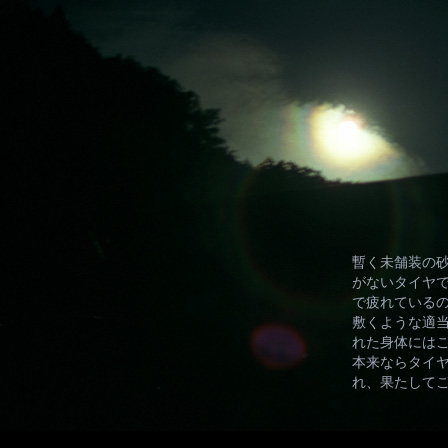
暫く未舗装の
がないタイヤ
で疲れている
敷くような適
れた身体には
本来ならタイ
れ、果たして