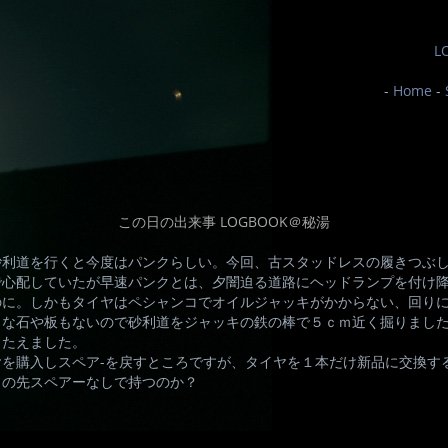
L
-
Home
-
この日の出来事 LOGBOOK＠秘湯
砂利道を行くと今度はパンクらしい。今回、古スタッドレスの履きつぶ
で心配していたが早速パンクとは、夕闇迫る道路にヘッドランプを付け
のに。しかもタイヤはペシャンコでオイルジャッキがかからない、回り
当な石や板もないので砂利道をジャッキの鉄の棒で５ｃｍ近く掘りまし
こたえました。
ヤを購入しスペア-を戻すところですが、タイヤを１本だけ新品に交換す
この先スペアーなしで持つのか？