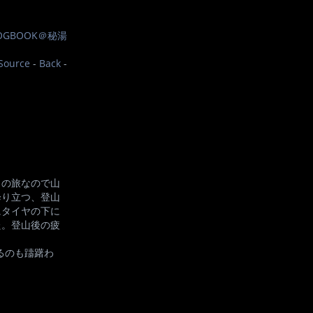
OGBOOK＠秘湯
Source
-
Back
-
しの旅なので山
降り立つ、登山
にタイヤの下に
た。登山後の疲
るのも躊躇わ