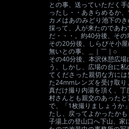
との事、送っていただく手
ったし・・あきらめるか、
カメはあのみどり池下のき
採って、人が来たのであわ
だ・・・。約40分後、その
その20分後、しらびそ小
無いとの事、＿｜￣｜○
その40分後、本沢休憩広
う、しかし、広場の台に私
てくださった親切な方には
た24mmレンズを受け取
真だけ撮り内湯を頂く、丁
村さんとも親交のあったと
で、「1枚撮りましょうか
たし、戻ってよかったかも
子湯上の登山口へ下山、家
たので改装中の事務所の写