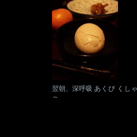
翌朝、深呼吸 あくび く
～