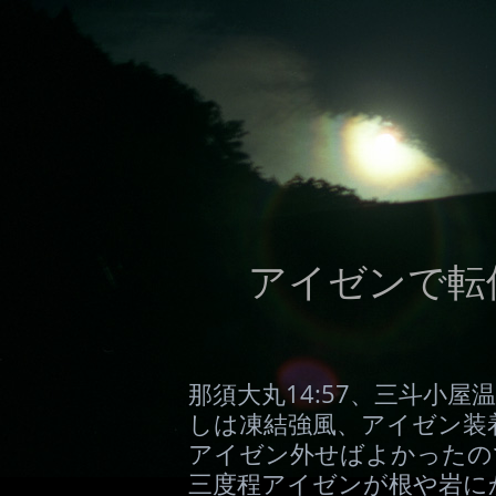
アイゼンで転倒
那須大丸14:57、三斗小屋
しは凍結強風、アイゼン装着
アイゼン外せばよかったの
三度程アイゼンが根や岩に