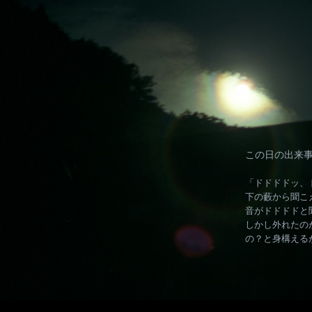
この日の出来事
「ドドドドッ、
下の藪から聞こ
音がドドドドと
しかし外れたの
の？と身構える