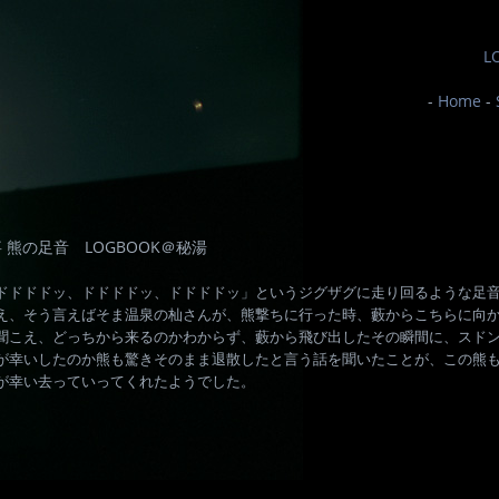
L
-
Home
-
 熊の足音 LOGBOOK＠秘湯
ドドドドッ、ドドドドッ、ドドドドッ」というジグザグに走り回るような足
え、そう言えばそま温泉の杣さんが、熊撃ちに行った時、藪からこちらに向
聞こえ、どっちから来るのかわからず、藪から飛び出したその瞬間に、スド
が幸いしたのか熊も驚きそのまま退散したと言う話を聞いたことが、この熊
が幸い去っていってくれたようでした。