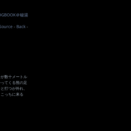
OGBOOK＠秘湯
Source
-
Back
-
音が数十メートル
かってくる熊の足
ンと打つが外れ、
もこっちに来る